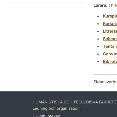
Lärare:
Thie
Kurspl
Kurspl
Littera
Schem
Tenta
Canva
Biblio
Sidansvarig
HUMANISTISKA OCH TEOLOGISKA FAKULTE
Ledning och organisation
HT-biblioteken