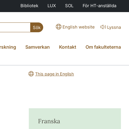
Bibliotek
LUX
SOL
För HT-anställda
English website
Lyssna
Sök
rskning
Samverkan
Kontakt
Om fakulteterna
This page in English
Franska