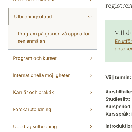
registrer
Utbildningsutbud
Vill 
Program på grundnivå öppna för
sen anmälan
En utfö
ansöker 
Program och kurser
Internationella möjligheter
Välj termin:
Kurstillfälle:
Karriär och praktik
Studiesätt:
Kursperiod:
Forskarutbildning
Kursspråk:
Introdukti
Uppdragsutbildning