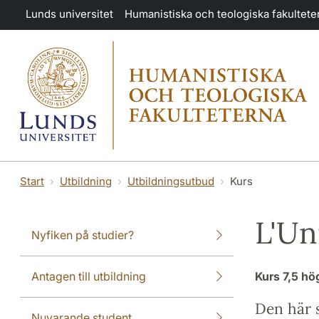
Hoppa till huvudinnehåll
Lunds universitet
Humanistiska och teologiska fakultete
Start
Utbildning
Utbildningsutbud
Kurs
L'Un
Nyfiken på studier?
Antagen till utbildning
Kurs
7,5 h
Den här s
Nuvarande student