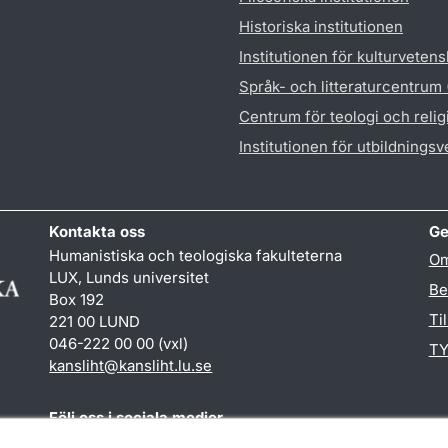
Historiska institutionen
Institutionen för kulturveten
Språk- och litteraturcentrum
Centrum för teologi och reli
Institutionen för utbildnings
Kontakta oss
Ge
Humanistiska och teologiska fakulteterna
Om
LUX, Lunds universitet
Be
Box 192
Ti
221 00 LUND
046-222 00 00 (vxl)
TY
kansliht
@
kansliht.lu
.
se
Följ oss i sociala medier