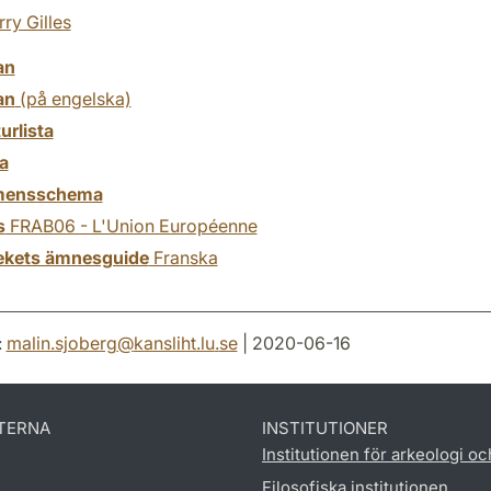
rry Gilles
an
an
(på engelska)
turlista
a
mensschema
s
FRAB06 - L'Union Européenne
tekets ämnesguide
Franska
:
malin.sjoberg
@
kansliht.lu
.
se
| 2020-06-16
TERNA
INSTITUTIONER
Institutionen för arkeologi oc
Filosofiska institutionen