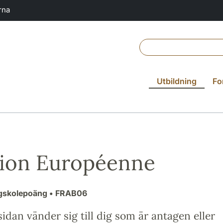
rna
Utbildning
Fo
ion Européenne
ögskolepoäng
• FRAB06
idan vänder sig till dig som är antagen eller