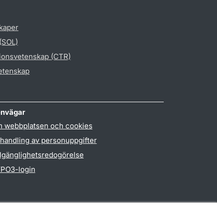
skaper
 (SOL)
gionsvetenskap (CTR)
vetenskap
nvägar
 webbplatsen och cookies
handling av personuppgifter
llgänglighetsredogörelse
PO3-login