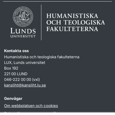
Kontakta oss
Humanistiska och teologiska fakulteterna
LUX, Lunds universitet
Box 192
221 00 LUND
046-222 00 00 (vxl)
kansliht
@
kansliht.lu
.
se
Genvägar
Om webbplatsen och cookies
Behandling av personuppgifter