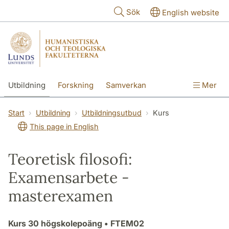
Hoppa till huvudinnehåll
Sök
English website
Utbildning
Forskning
Samverkan
Mer
Kontakt
Om fakulteterna
Start
Utbildning
Utbildningsutbud
Kurs
This page in English
Teoretisk filosofi:
Examensarbete -
masterexamen
Kurs
30 högskolepoäng
• FTEM02