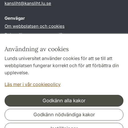
kansliht
@
kansliht.lu
.
se
Genvägar
Om webbplatsen och cookies
Behandling av personuppgifter
Tillgänglighetsredogörelse
Användning av cookies
TYPO3-login
Lunds universitet använder cookies för att se till att
webbplatsen fungerar korrekt och för att förbättra din
Följ oss i sociala medier
upplevelse.
Facebook
Youtube
Läs mer i vår cookiepolicy
Godkänn alla kakor
Samarbeten och nätverk
Godkänn nödvändiga kakor