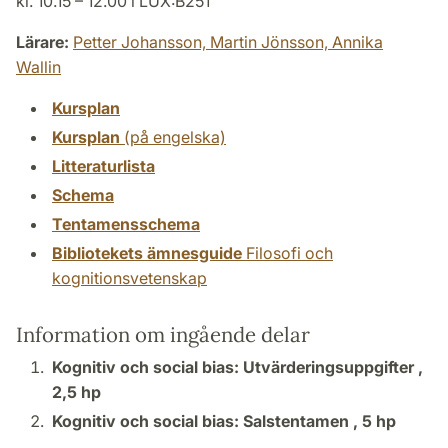
kl. 10.15 – 12.00 i LUX:B251
Lärare:
Petter Johansson,
Martin Jönsson,
Annika
Wallin
Kursplan
Kursplan
(på engelska)
Litteraturlista
Schema
Tentamensschema
Bibliotekets ämnesguide
Filosofi och
kognitionsvetenskap
Information om ingående delar
Kognitiv och social bias: Utvärderingsuppgifter ,
2,5 hp
Kognitiv och social bias: Salstentamen ,
5 hp