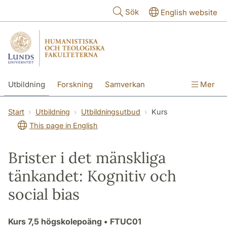
Hoppa till huvudinnehåll
Sök
English website
Utbildning
Forskning
Samverkan
Mer
Kontakt
Om fakulteterna
Start
Utbildning
Utbildningsutbud
Kurs
This page in English
Brister i det mänskliga
tänkandet: Kognitiv och
social bias
Kurs
7,5 högskolepoäng
• FTUC01