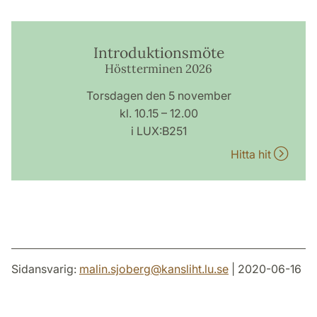
Introduktionsmöte
Höstterminen 2026
Torsdagen den 5 november
kl. 10.15 – 12.00
i LUX:B251
Hitta hit
Sidansvarig:
malin.sjoberg
@
kansliht.lu
.
se
| 2020-06-16