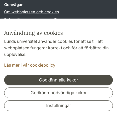
Genvägar
Om webbplatsen och cookies
Behandling av personuppgifter
Tillgänglighetsredogörelse
Användning av cookies
TYPO3-login
Lunds universitet använder cookies för att se till att
webbplatsen fungerar korrekt och för att förbättra din
Följ oss i sociala medier
upplevelse.
Facebook
Youtube
Läs mer i vår cookiepolicy
Godkänn alla kakor
Samarbeten och nätverk
Godkänn nödvändiga kakor
Inställningar