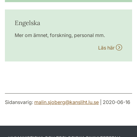
Engelska
Mer om ämnet, forskning, personal mm.
Läs här
Sidansvarig:
malin.sjoberg
@
kansliht.lu
.
se
| 2020-06-16