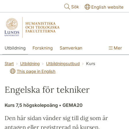
Hoppa till huvudinnehåll
Sök
English website
Utbildning
Forskning
Samverkan
Mer
Kontakt
Om fakulteterna
Start
Utbildning
Utbildningsutbud
Kurs
This page in English
Engelska för tekniker
Kurs
7,5 högskolepoäng
• GEMA20
Den här sidan vänder sig till dig som är
antagen eller registrerad på kursen.