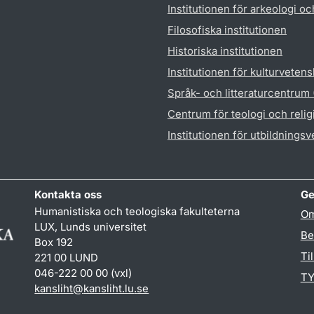
Institutionen för arkeologi oc
Filosofiska institutionen
Historiska institutionen
Institutionen för kulturveten
Språk- och litteraturcentrum
Centrum för teologi och reli
Institutionen för utbildnings
Kontakta oss
Ge
Humanistiska och teologiska fakulteterna
Om
LUX, Lunds universitet
Be
Box 192
Ti
221 00 LUND
046-222 00 00 (vxl)
TY
kansliht
@
kansliht.lu
.
se