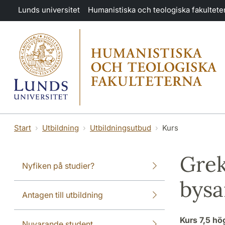
Hoppa till huvudinnehåll
Lunds universitet
Humanistiska och teologiska fakultete
Start
Utbildning
Utbildningsutbud
Kurs
Greki
Nyfiken på studier?
bysa
Antagen till utbildning
Kurs
7,5 h
Nuvarande student