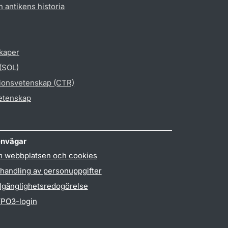
h antikens historia
skaper
 (SOL)
gionsvetenskap (CTR)
vetenskap
nvägar
 webbplatsen och cookies
handling av personuppgifter
llgänglighetsredogörelse
PO3-login