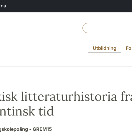
rna
Utbildning
Fo
sk litteraturhistoria fr
ntinsk tid
ögskolepoäng
• GREM15