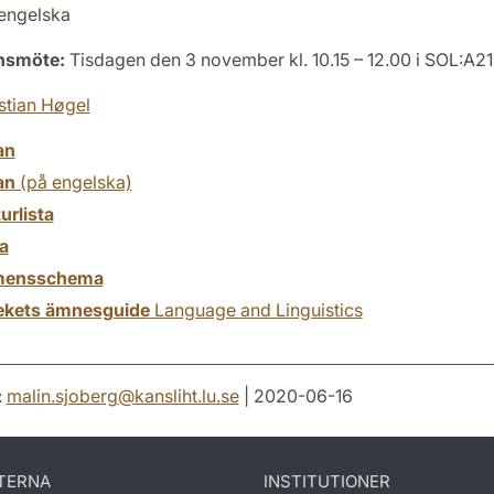
engelska
onsmöte:
Tisdagen den 3 november kl. 10.15 – 12.00 i SOL:A2
stian Høgel
an
an
(på engelska)
turlista
a
mensschema
tekets ämnesguide
Language and Linguistics
:
malin.sjoberg
@
kansliht.lu
.
se
| 2020-06-16
TERNA
INSTITUTIONER