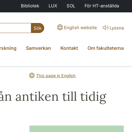
Bibliotek
LUX
SOL
För HT-anställda
English website
Lyssna
Sök
rskning
Samverkan
Kontakt
Om fakulteterna
This page in English
ån antiken till tidig