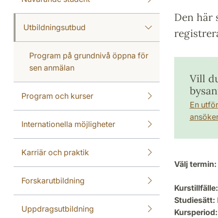
Den här s
Utbildningsutbud
registrer
Program på grundnivå öppna för
sen anmälan
Vill d
bysan
Program och kurser
En utfö
ansöker 
Internationella möjligheter
Karriär och praktik
Välj termin:
Forskarutbildning
Kurstillfälle:
Studiesätt:
Uppdragsutbildning
Kursperiod: