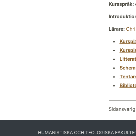
Kursspråk:
Introdukti
Lärare:
Chri
Kurspl
Kurspl
Littera
Schem
Tenta
Biblio
Sidansvarig
HUMANISTISKA OCH TEOLOGISKA FAKULTE