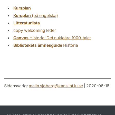
Kursplan
Kursplan
(på engelska)
Litteraturlista
copy welcoming letter
Canvas
Historia: Det nukleära 1900-talet
Bibliotekets ämnesguide
Historia
Sidansvarig:
malin.sjoberg
@
kansliht.lu
.
se
| 2020-06-16