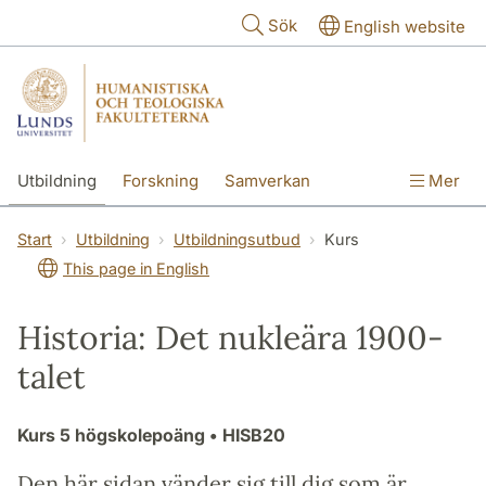
Hoppa till huvudinnehåll
Sök
English website
Utbildning
Forskning
Samverkan
Mer
Kontakt
Om fakulteterna
Start
Utbildning
Utbildningsutbud
Kurs
This page in English
Historia: Det nukleära 1900-
talet
Kurs
5 högskolepoäng
• HISB20
Den här sidan vänder sig till dig som är