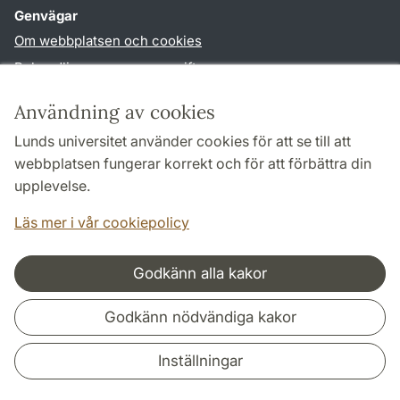
Genvägar
Om webbplatsen och cookies
Behandling av personuppgifter
Tillgänglighetsredogörelse
Användning av cookies
TYPO3-login
Lunds universitet använder cookies för att se till att
webbplatsen fungerar korrekt och för att förbättra din
Följ oss i sociala medier
upplevelse.
Facebook
Youtube
Läs mer i vår cookiepolicy
Godkänn alla kakor
Samarbeten och nätverk
Godkänn nödvändiga kakor
Inställningar