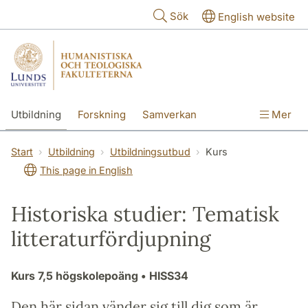
Hoppa till huvudinnehåll
Sök
English website
Utbildning
Forskning
Samverkan
Mer
Kontakt
Om fakulteterna
Start
Utbildning
Utbildningsutbud
Kurs
This page in English
Historiska studier: Tematisk
litteraturfördjupning
Kurs
7,5 högskolepoäng
• HISS34
Den här sidan vänder sig till dig som är