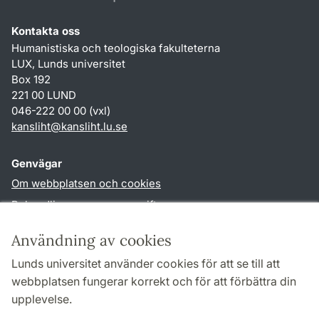
Kontakta oss
Humanistiska och teologiska fakulteterna
LUX, Lunds universitet
Box 192
221 00 LUND
046-222 00 00 (vxl)
kansliht
@
kansliht.lu
.
se
Genvägar
Om webbplatsen och cookies
Behandling av personuppgifter
Tillgänglighetsredogörelse
Användning av cookies
TYPO3-login
Lunds universitet använder cookies för att se till att
webbplatsen fungerar korrekt och för att förbättra din
Följ oss i sociala medier
upplevelse.
Facebook
Youtube