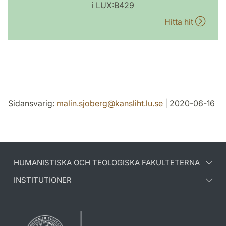
i LUX:B429
Hitta hit
Sidansvarig:
malin.sjoberg
@
kansliht.lu
.
se
| 2020-06-16
HUMANISTISKA OCH TEOLOGISKA FAKULTETERNA
INSTITUTIONER