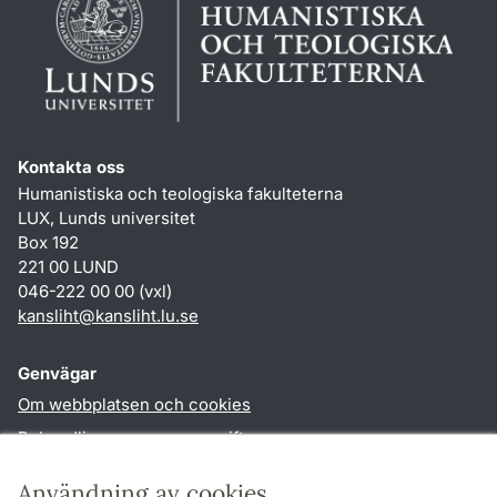
Kontakta oss
Humanistiska och teologiska fakulteterna
LUX, Lunds universitet
Box 192
221 00 LUND
046-222 00 00 (vxl)
kansliht
@
kansliht.lu
.
se
Genvägar
Om webbplatsen och cookies
Behandling av personuppgifter
Tillgänglighetsredogörelse
Användning av cookies