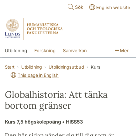
Hoppa till huvudinnehåll
Sök
English website
Utbildning
Forskning
Samverkan
Mer
Kontakt
Om fakulteterna
Start
Utbildning
Utbildningsutbud
Kurs
This page in English
Globalhistoria: Att tänka
bortom gränser
Kurs
7,5 högskolepoäng
• HISS53
Den här sidan vänder sig till dig som är