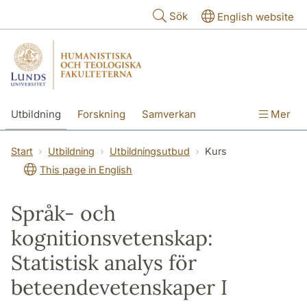
Hoppa till huvudinnehåll
Sök
English website
Utbildning
Forskning
Samverkan
Mer
Kontakt
Om fakulteterna
Start
Utbildning
Utbildningsutbud
Kurs
This page in English
Språk- och
kognitionsvetenskap:
Statistisk analys för
beteendevetenskaper I