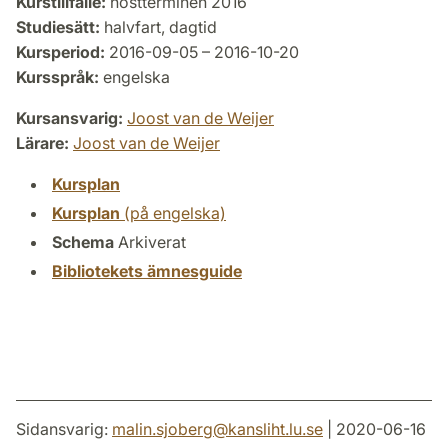
Kurstillfälle:
höstterminen 2016
Studiesätt:
halvfart, dagtid
Kursperiod:
2016-09-05 – 2016-10-20
Kursspråk:
engelska
Kursansvarig:
Joost van de Weijer
Lärare:
Joost van de Weijer
Kursplan
Kursplan
(på engelska)
Schema
Arkiverat
Bibliotekets ämnesguide
Sidansvarig:
malin.sjoberg
@
kansliht.lu
.
se
| 2020-06-16