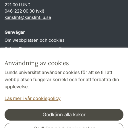
221 00 LUND
046-222 00 00 (vxl)
kansliht
@
kansliht.lu
.
se
Genvägar
Om webbplatsen och cookies
Behandling av personuppgifter
Tillgänglighetsredogörelse
Användning av cookies
TYPO3-login
Lunds universitet använder cookies för att se till att
webbplatsen fungerar korrekt och för att förbättra din
Följ oss i sociala medier
upplevelse.
Facebook
Youtube
Läs mer i vår cookiepolicy
Godkänn alla kakor
Samarbeten och nätverk