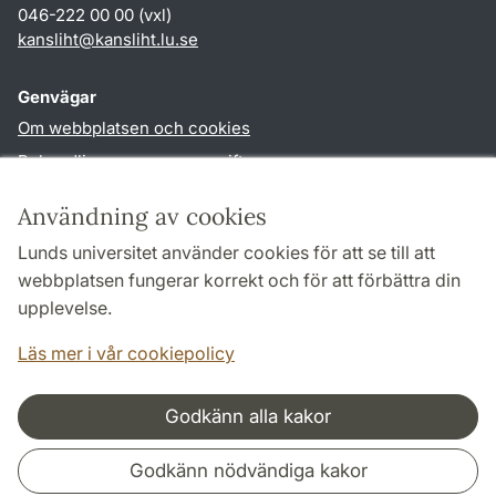
046-222 00 00 (vxl)
kansliht
@
kansliht.lu
.
se
Genvägar
Om webbplatsen och cookies
Behandling av personuppgifter
Tillgänglighetsredogörelse
Användning av cookies
TYPO3-login
Lunds universitet använder cookies för att se till att
webbplatsen fungerar korrekt och för att förbättra din
Följ oss i sociala medier
upplevelse.
Facebook
Youtube
Läs mer i vår cookiepolicy
Godkänn alla kakor
Samarbeten och nätverk
Godkänn nödvändiga kakor