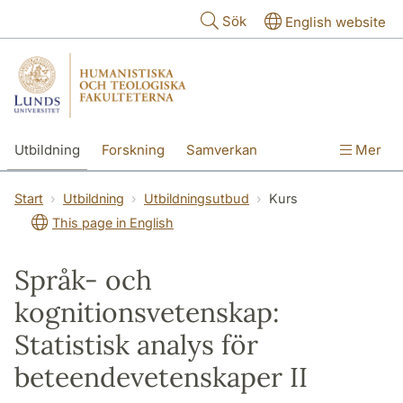
Hoppa till huvudinnehåll
Sök
English website
Utbildning
Forskning
Samverkan
Mer
Kontakt
Om fakulteterna
Start
Utbildning
Utbildningsutbud
Kurs
This page in English
Språk- och
kognitionsvetenskap:
Statistisk analys för
beteendevetenskaper II