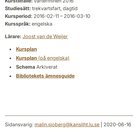
Kurstillfälle:
vårterminen 2016
Studiesätt:
trekvartsfart, dagtid
Kursperiod:
2016-02-11 – 2016-03-10
Kursspråk:
engelska
Lärare:
Joost van de Weijer
Kursplan
Kursplan
(på engelska)
Schema
Arkiverat
Bibliotekets ämnesguide
Sidansvarig:
malin.sjoberg
@
kansliht.lu
.
se
| 2020-06-16