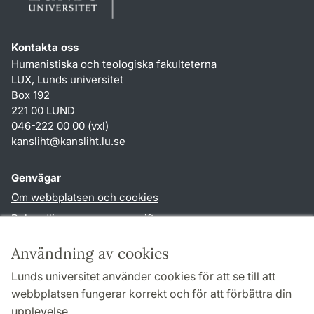
Kontakta oss
Humanistiska och teologiska fakulteterna
LUX, Lunds universitet
Box 192
221 00 LUND
046-222 00 00 (vxl)
kansliht
@
kansliht.lu
.
se
Genvägar
Om webbplatsen och cookies
Behandling av personuppgifter
Tillgänglighetsredogörelse
Användning av cookies
TYPO3-login
Lunds universitet använder cookies för att se till att
webbplatsen fungerar korrekt och för att förbättra din
Följ oss i sociala medier
upplevelse.