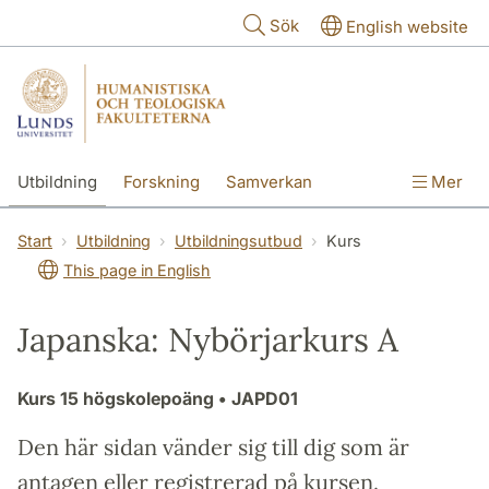
Hoppa till huvudinnehåll
Sök
English website
Utbildning
Forskning
Samverkan
Mer
Kontakt
Om fakulteterna
Start
Utbildning
Utbildningsutbud
Kurs
This page in English
Japanska: Nybörjarkurs A
Kurs
15 högskolepoäng
• JAPD01
Den här sidan vänder sig till dig som är
antagen eller registrerad på kursen.