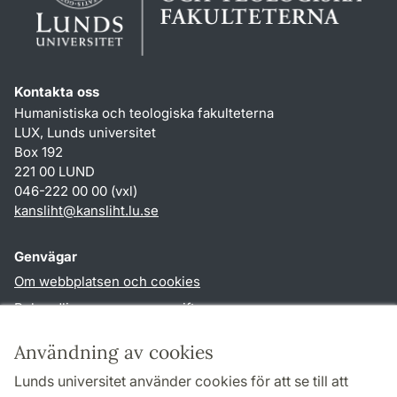
Kontakta oss
Humanistiska och teologiska fakulteterna
LUX, Lunds universitet
Box 192
221 00 LUND
046-222 00 00 (vxl)
kansliht
@
kansliht.lu
.
se
Genvägar
Om webbplatsen och cookies
Behandling av personuppgifter
Tillgänglighetsredogörelse
Användning av cookies
TYPO3-login
Lunds universitet använder cookies för att se till att