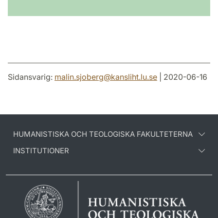
Sidansvarig:
malin.sjoberg
@
kansliht.lu
.
se
| 2020-06-16
HUMANISTISKA OCH TEOLOGISKA FAKULTETERNA
INSTITUTIONER