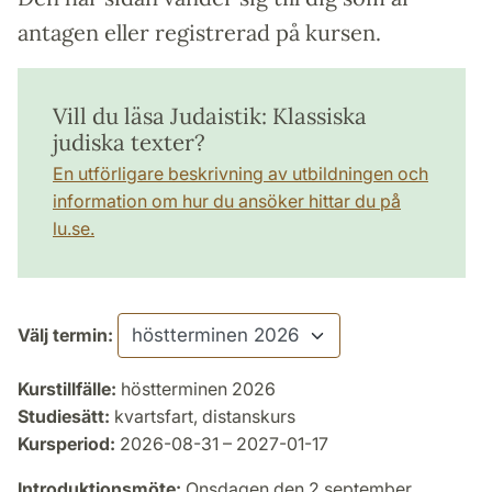
antagen eller registrerad på kursen.
Vill du läsa Judaistik: Klassiska
judiska texter?
En utförligare beskrivning av utbildningen och
information om hur du ansöker hittar du på
lu.se.
Välj termin:
Kurstillfälle:
höstterminen 2026
Studiesätt:
kvartsfart, distanskurs
Kursperiod:
2026-08-31 – 2027-01-17
Introduktionsmöte:
Onsdagen den 2 september