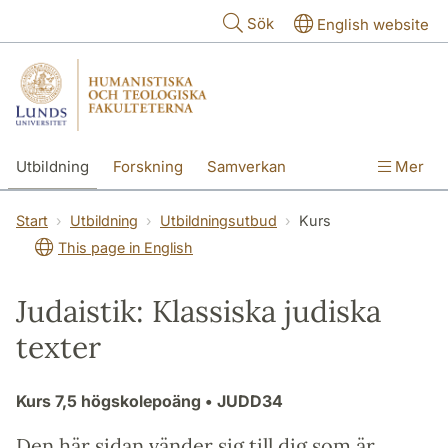
Hoppa till huvudinnehåll
Sök
English website
Utbildning
Forskning
Samverkan
Mer
Kontakt
Om fakulteterna
Start
Utbildning
Utbildningsutbud
Kurs
This page in English
Judaistik: Klassiska judiska
texter
Kurs
7,5 högskolepoäng
• JUDD34
Den här sidan vänder sig till dig som är