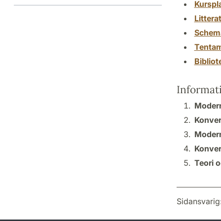
Kurspl
Littera
Schem
Tenta
Biblio
Informat
Modern
Konver
Modern
Konver
Teori 
Sidansvarig