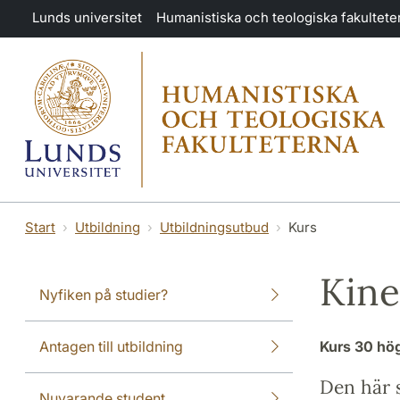
Hoppa till huvudinnehåll
Lunds universitet
Humanistiska och teologiska fakultete
Start
Utbildning
Utbildningsutbud
Kurs
Kine
Nyfiken på studier?
Antagen till utbildning
Kurs
30 hö
Den här s
Nuvarande student