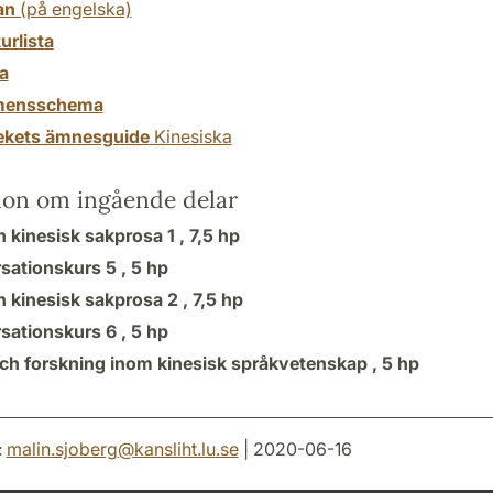
an
(på engelska)
turlista
a
mensschema
tekets ämnesguide
Kinesiska
ion om ingående delar
 kinesisk sakprosa 1 ,
7,5 hp
sationskurs 5 ,
5 hp
 kinesisk sakprosa 2 ,
7,5 hp
sationskurs 6 ,
5 hp
och forskning inom kinesisk språkvetenskap ,
5 hp
:
malin.sjoberg
@
kansliht.lu
.
se
| 2020-06-16