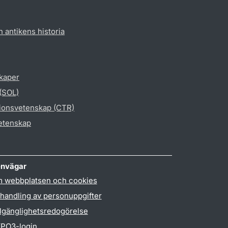
h antikens historia
skaper
 (SOL)
gionsvetenskap (CTR)
vetenskap
nvägar
 webbplatsen och cookies
handling av personuppgifter
llgänglighetsredogörelse
PO3-login