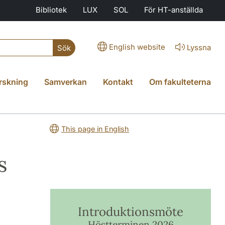
Bibliotek
LUX
SOL
För HT-anställda
English website
Lyssna
Sök
rskning
Samverkan
Kontakt
Om fakulteterna
This page in English
s
Introduktionsmöte
Höstterminen 2026