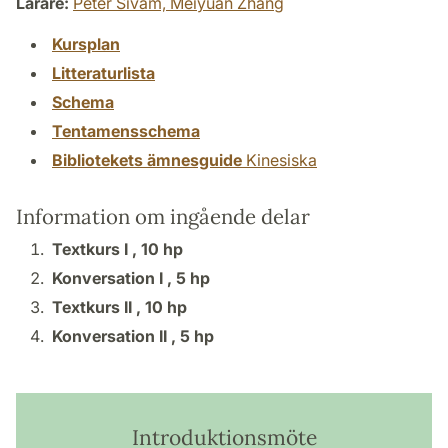
Lärare:
Peter Sivam,
Meiyuan Zhang
Kursplan
Litteraturlista
Schema
Tentamensschema
Bibliotekets ämnesguide
Kinesiska
Information om ingående delar
Textkurs I ,
10 hp
Konversation I ,
5 hp
Textkurs II ,
10 hp
Konversation II ,
5 hp
Introduktionsmöte