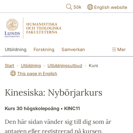
Hoppa till huvudinnehåll
Sök
English website
Utbildning
Forskning
Samverkan
Mer
Kontakt
Om fakulteterna
Start
Utbildning
Utbildningsutbud
Kurs
This page in English
Kinesiska: Nybörjarkurs
Kurs
30 högskolepoäng
• KINC11
Den här sidan vänder sig till dig som är
antagen eller registrerad på kursen.