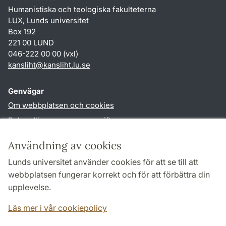
Humanistiska och teologiska fakulteterna
LUX, Lunds universitet
Box 192
221 00 LUND
046-222 00 00 (vxl)
kansliht
@
kansliht.lu
.
se
Genvägar
Om webbplatsen och cookies
Behandling av personuppgifter
Tillgänglighetsredogörelse
Användning av cookies
TYPO3-login
Lunds universitet använder cookies för att se till att
webbplatsen fungerar korrekt och för att förbättra din
Följ oss i sociala medier
upplevelse.
Facebook
Youtube
Läs mer i vår cookiepolicy