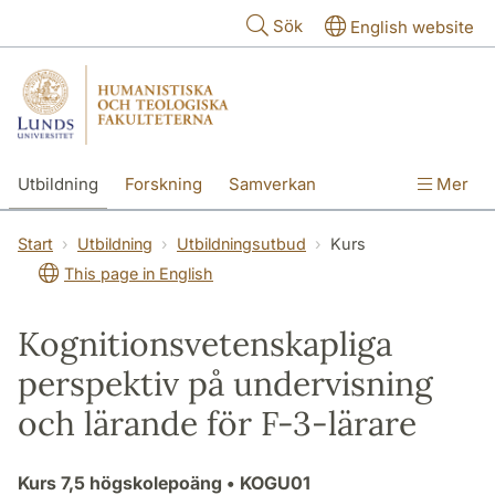
Hoppa till huvudinnehåll
Sök
English website
Utbildning
Forskning
Samverkan
Mer
Kontakt
Om fakulteterna
Start
Utbildning
Utbildningsutbud
Kurs
This page in English
Kognitionsvetenskapliga
perspektiv på undervisning
och lärande för F-3-lärare
Kurs
7,5 högskolepoäng
• KOGU01