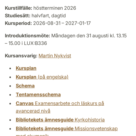
Kurstillfälle:
höstterminen 2026
Studiesätt:
halvfart, dagtid
Kursperiod:
2026-08-31 – 2027-01-17
Introduktionsmöte:
Måndagen den 31 augusti kl. 13.15
– 15.00 i LUX:B336
Kursansvarig:
Martin Nykvist
Kursplan
Kursplan
(på engelska)
Schema
Tentamensschema
Canvas
Examensarbete och läskurs på
avancerad nivå
Bibliotekets ämnesguide
Kyrkohistoria
Bibliotekets ämnesguide
Missionsvetenskap
med ekumenik