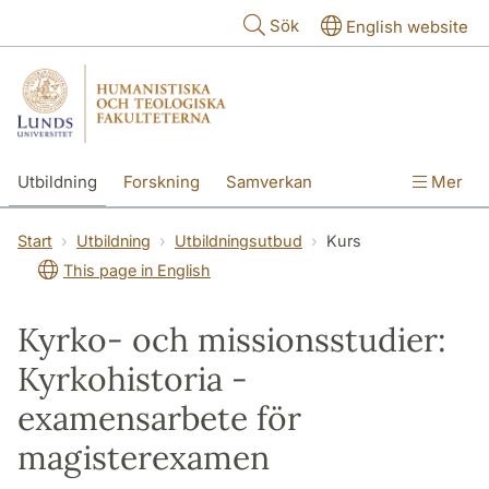
Hoppa till huvudinnehåll
Sök
English website
Utbildning
Forskning
Samverkan
Mer
Kontakt
Om fakulteterna
Start
Utbildning
Utbildningsutbud
Kurs
This page in English
Kyrko- och missionsstudier:
Kyrkohistoria -
examensarbete för
magisterexamen