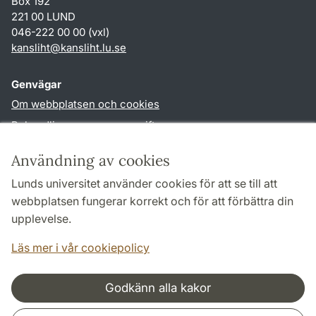
Box 192
221 00 LUND
046-222 00 00 (vxl)
kansliht
@
kansliht.lu
.
se
Genvägar
Om webbplatsen och cookies
Behandling av personuppgifter
Tillgänglighetsredogörelse
Användning av cookies
TYPO3-login
Lunds universitet använder cookies för att se till att
webbplatsen fungerar korrekt och för att förbättra din
Följ oss i sociala medier
upplevelse.
Facebook
Youtube
Läs mer i vår cookiepolicy
Godkänn alla kakor
Samarbeten och nätverk