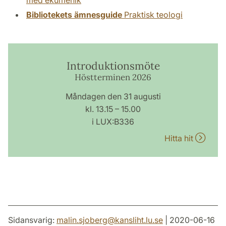
Bibliotekets ämnesguide
Praktisk teologi
Introduktionsmöte
Höstterminen 2026
Måndagen den 31 augusti
kl. 13.15 – 15.00
i LUX:B336
Hitta hit
Sidansvarig:
malin.sjoberg
@
kansliht.lu
.
se
| 2020-06-16