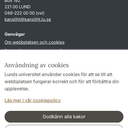
Box 192
221 00 LUND
046-222 00 00 (vxl)
kansliht
@
kansliht.lu
.
se
Genvägar
Om webbplatsen och cookies
Behandling av personuppgifter
Tillgänglighetsredogörelse
Användning av cookies
TYPO3-login
Lunds universitet använder cookies för att se till att
webbplatsen fungerar korrekt och för att förbättra din
Följ oss i sociala medier
upplevelse.
Facebook
Youtube
Läs mer i vår cookiepolicy
Godkänn alla kakor
Samarbeten och nätverk