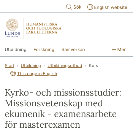
Hoppa till huvudinnehåll
Sök
English website
Utbildning
Forskning
Samverkan
Mer
Kontakt
Om fakulteterna
Start
Utbildning
Utbildningsutbud
Kurs
This page in English
Kyrko- och missionsstudier:
Missionsvetenskap med
ekumenik - examensarbete
för masterexamen