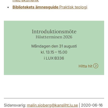
Bibliotekets ämnesguide
Praktisk teologi
Introduktionsmöte
Höstterminen 2026
Måndagen den 31 augusti
kl. 13.15 – 15.00
i LUX:B336
Hitta hit
Sidansvarig:
malin.sjoberg
@
kansliht.lu
.
se
| 2020-06-16