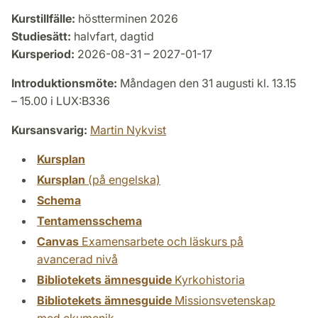
Kurstillfälle:
höstterminen 2026
Studiesätt:
halvfart, dagtid
Kursperiod:
2026-08-31 – 2027-01-17
Introduktionsmöte:
Måndagen den 31 augusti kl. 13.15
– 15.00 i LUX:B336
Kursansvarig:
Martin Nykvist
Kursplan
Kursplan
(på engelska)
Schema
Tentamensschema
Canvas
Examensarbete och läskurs på
avancerad nivå
Bibliotekets ämnesguide
Kyrkohistoria
Bibliotekets ämnesguide
Missionsvetenskap
med ekumenik