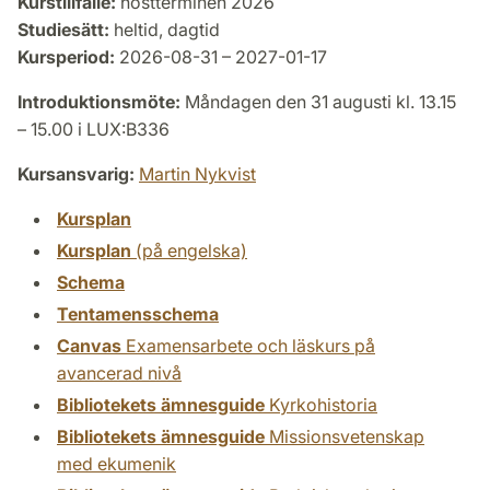
Kurstillfälle:
höstterminen 2026
Studiesätt:
heltid, dagtid
Kursperiod:
2026-08-31 – 2027-01-17
Introduktionsmöte:
Måndagen den 31 augusti kl. 13.15
– 15.00 i LUX:B336
Kursansvarig:
Martin Nykvist
Kursplan
Kursplan
(på engelska)
Schema
Tentamensschema
Canvas
Examensarbete och läskurs på
avancerad nivå
Bibliotekets ämnesguide
Kyrkohistoria
Bibliotekets ämnesguide
Missionsvetenskap
med ekumenik