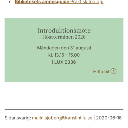
Bibliotekets ämnesguide
Praktisk teologi
Introduktionsmöte
Höstterminen 2026
Måndagen den 31 augusti
kl. 13.15 – 15.00
i LUX:B336
Hitta hit
Sidansvarig:
malin.sjoberg
@
kansliht.lu
.
se
| 2020-06-16