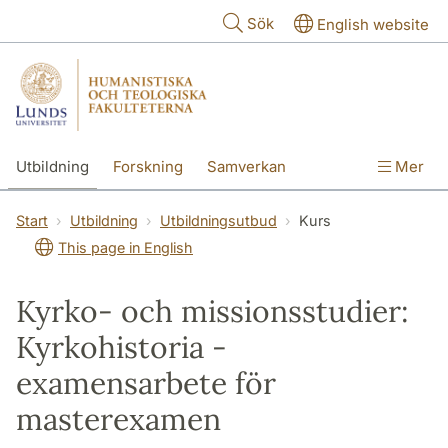
Hoppa till huvudinnehåll
Sök
English website
Utbildning
Forskning
Samverkan
Mer
Kontakt
Om fakulteterna
Start
Utbildning
Utbildningsutbud
Kurs
This page in English
Kyrko- och missionsstudier:
Kyrkohistoria -
examensarbete för
masterexamen