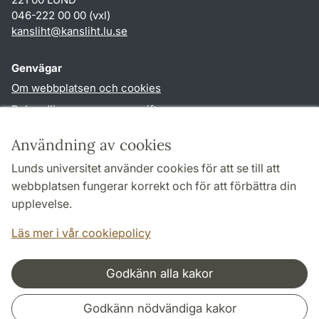
046-222 00 00 (vxl)
kansliht
@
kansliht.lu
.
se
Genvägar
Om webbplatsen och cookies
Behandling av personuppgifter
Tillgänglighetsredogörelse
Användning av cookies
TYPO3-login
Lunds universitet använder cookies för att se till att
webbplatsen fungerar korrekt och för att förbättra din
Följ oss i sociala medier
upplevelse.
Facebook
Youtube
Läs mer i vår cookiepolicy
Godkänn alla kakor
Samarbeten och nätverk
Godkänn nödvändiga kakor