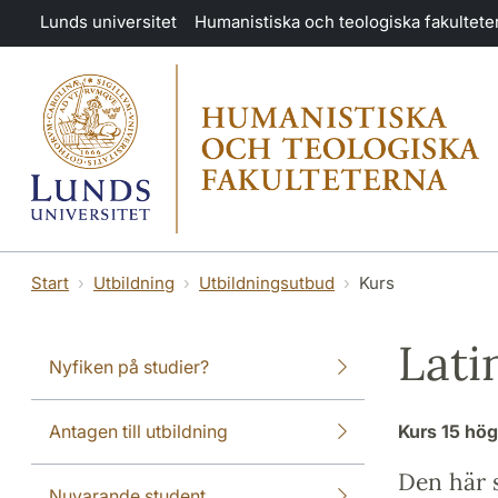
Hoppa till huvudinnehåll
Lunds universitet
Humanistiska och teologiska fakultete
Start
Utbildning
Utbildningsutbud
Kurs
Latin
Nyfiken på studier?
Antagen till utbildning
Kurs
15 hö
Den här s
Nuvarande student