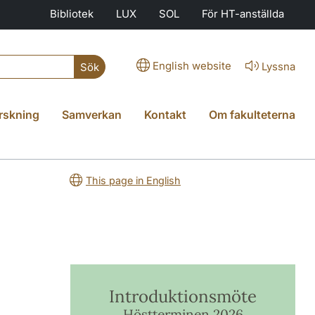
Bibliotek
LUX
SOL
För HT-anställda
English website
Lyssna
Sök
rskning
Samverkan
Kontakt
Om fakulteterna
This page in English
Introduktionsmöte
Höstterminen 2026