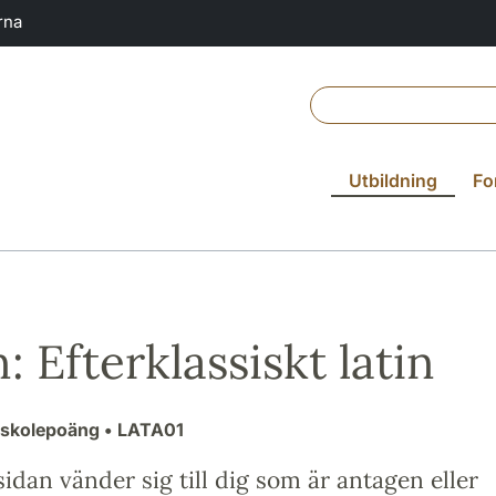
rna
Utbildning
Fo
: Efterklassiskt latin
gskolepoäng
• LATA01
idan vänder sig till dig som är antagen eller