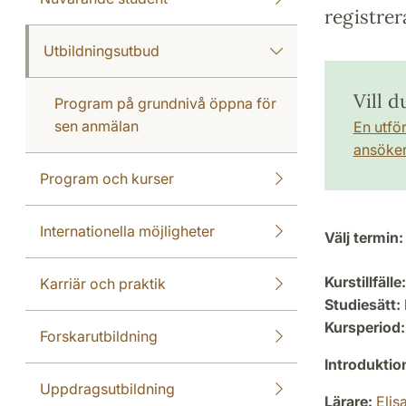
registrer
Utbildningsutbud
Vill d
Program på grundnivå öppna för
sen anmälan
En utfö
ansöker 
Program och kurser
Internationella möjligheter
Välj termin:
Kurstillfälle:
Karriär och praktik
Studiesätt:
Kursperiod:
Forskarutbildning
Introdukti
Uppdragsutbildning
Lärare:
Elis