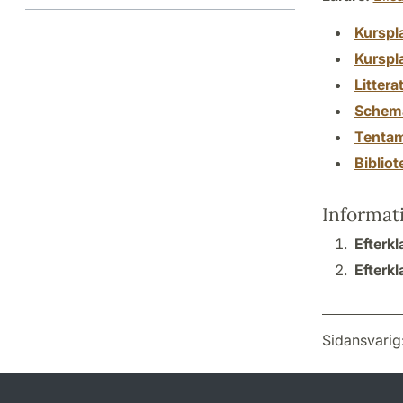
Kurspl
Kurspl
Littera
Schem
Tenta
Biblio
Informat
Efterkl
Efterkl
Sidansvarig