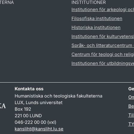
TERNA
INSTITUTIONER
Institutionen för arkeologi oc
Filosofiska institutionen
Historiska institutionen
Institutionen för kulturveten
Språk- och litteraturcentrum
Centrum för teologi och reli
Institutionen för utbildnings
Kontakta oss
Ge
Humanistiska och teologiska fakulteterna
Om
LUX, Lunds universitet
Be
Box 192
Ti
221 00 LUND
046-222 00 00 (vxl)
TY
kansliht
@
kansliht.lu
.
se