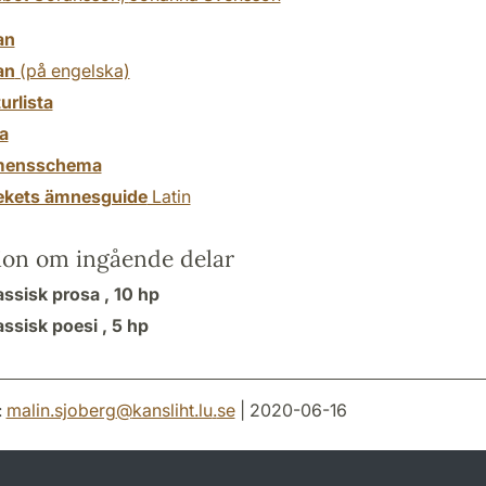
an
an
(på engelska)
turlista
a
mensschema
tekets ämnesguide
Latin
ion om ingående delar
assisk prosa ,
10 hp
assisk poesi ,
5 hp
:
malin.sjoberg
@
kansliht.lu
.
se
| 2020-06-16