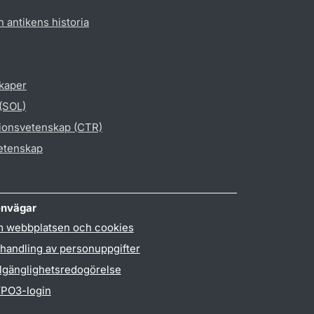
h antikens historia
skaper
 (SOL)
gionsvetenskap (CTR)
vetenskap
nvägar
 webbplatsen och cookies
handling av personuppgifter
llgänglighetsredogörelse
PO3-login