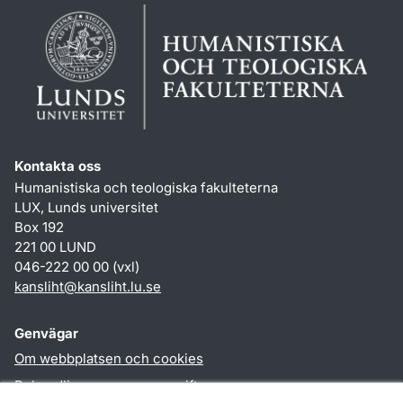
Kontakta oss
Humanistiska och teologiska fakulteterna
LUX, Lunds universitet
Box 192
221 00 LUND
046-222 00 00 (vxl)
kansliht
@
kansliht.lu
.
se
Genvägar
Om webbplatsen och cookies
Behandling av personuppgifter