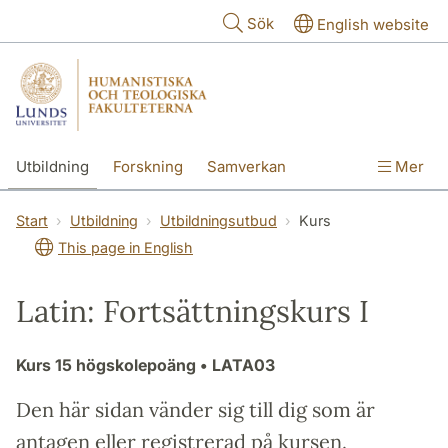
Hoppa till huvudinnehåll
Sök
English website
Utbildning
Forskning
Samverkan
Mer
Kontakt
Om fakulteterna
Start
Utbildning
Utbildningsutbud
Kurs
This page in English
Latin: Fortsättningskurs I
Kurs
15 högskolepoäng
• LATA03
Den här sidan vänder sig till dig som är
antagen eller registrerad på kursen.