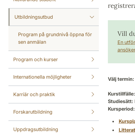
registrer
Utbildningsutbud
Vill d
Program på grundnivå öppna för
sen anmälan
En utfö
ansöker 
Program och kurser
Internationella möjligheter
Välj termin:
Kurstillfälle:
Karriär och praktik
Studiesätt:
Kursperiod:
Forskarutbildning
Kurspl
Uppdragsutbildning
Littera