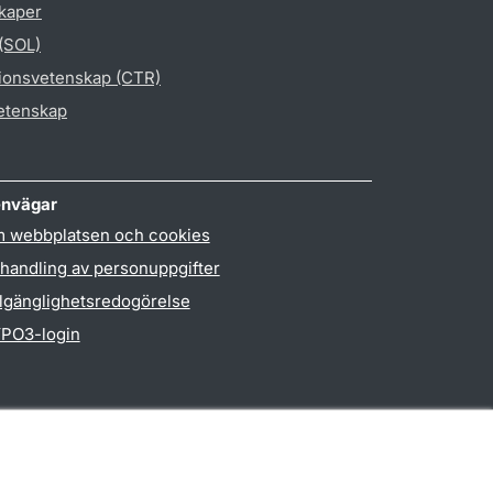
skaper
 (SOL)
gionsvetenskap (CTR)
vetenskap
nvägar
 webbplatsen och cookies
handling av personuppgifter
llgänglighetsredogörelse
PO3-login