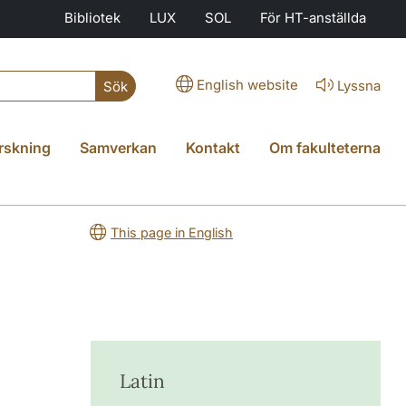
Bibliotek
LUX
SOL
För HT-anställda
English website
Lyssna
Sök
rskning
Samverkan
Kontakt
Om fakulteterna
This page in English
Latin