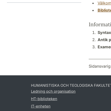
Välkom
Biblio
Informat
Syntax 
Antik 
Examen
Sidansvarig
HUMANISTISKA OCH TEOLOGISKA FAKULTE
Ledning och organisation
HT-biblioteken
IT-enheten