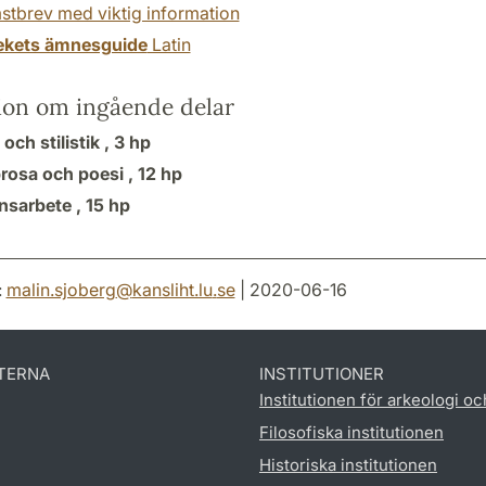
stbrev med viktig information
tekets ämnesguide
Latin
ion om ingående delar
och stilistik ,
3 hp
prosa och poesi ,
12 hp
sarbete ,
15 hp
:
malin.sjoberg
@
kansliht.lu
.
se
| 2020-06-16
TERNA
INSTITUTIONER
Institutionen för arkeologi oc
Filosofiska institutionen
Historiska institutionen