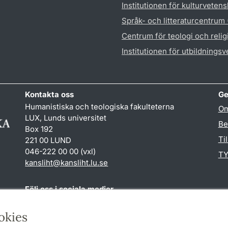
Institutionen för kulturveten
Språk- och litteraturcentrum
Centrum för teologi och reli
Institutionen för utbildnings
Kontakta oss
Ge
Humanistiska och teologiska fakulteterna
Om
LUX, Lunds universitet
Be
Box 192
Ti
221 00 LUND
046-222 00 00 (vxl)
TY
kansliht
@
kansliht.lu
.
se
Följ oss i sociala medier
Facebook
Youtube
okies