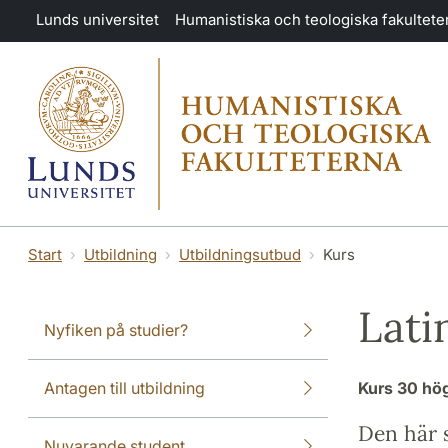
Hoppa till huvudinnehåll
Lunds universitet
Humanistiska och teologiska fakultete
Start
Utbildning
Utbildningsutbud
Kurs
Lati
Nyfiken på studier?
Antagen till utbildning
Kurs
30 hö
Den här s
Nuvarande student