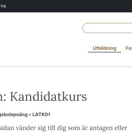
rna
Utbildning
Fo
n: Kandidatkurs
gskolepoäng
• LATK01
idan vänder sig till dig som är antagen eller