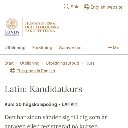
Hoppa till huvudinnehåll
Sök
English website
Utbildning
Forskning
Samverkan
Mer
Kontakt
Om fakulteterna
Start
Utbildning
Utbildningsutbud
Kurs
This page in English
Latin: Kandidatkurs
Kurs
30 högskolepoäng
• LATK11
Den här sidan vänder sig till dig som är
antagen eller registrerad på kursen.