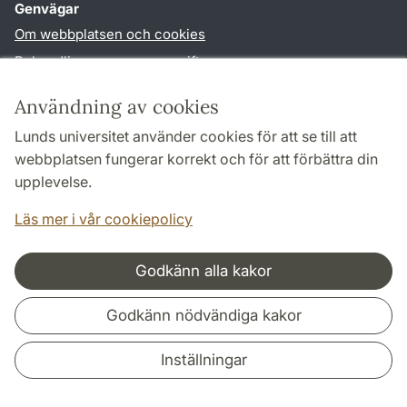
Genvägar
Om webbplatsen och cookies
Behandling av personuppgifter
Tillgänglighetsredogörelse
Användning av cookies
TYPO3-login
Lunds universitet använder cookies för att se till att
webbplatsen fungerar korrekt och för att förbättra din
Följ oss i sociala medier
upplevelse.
Facebook
Youtube
Läs mer i vår cookiepolicy
Godkänn alla kakor
Samarbeten och nätverk
Godkänn nödvändiga kakor
Inställningar