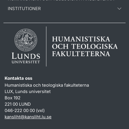
INSTITUTIONER
Kontakta oss
Humanistiska och teologiska fakulteterna
LUX, Lunds universitet
Box 192
221 00 LUND
046-222 00 00 (vxl)
kansliht
@
kansliht.lu
.
se