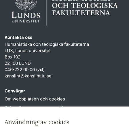
Kontakta oss
Humanistiska och teologiska fakulteterna
LUX, Lunds universitet
Box 192
221 00 LUND
046-222 00 00 (vxl)
kansliht
@
kansliht.lu
.
se
Genvägar
Om webbplatsen och cookies
Behandling av personuppgifter
Tillgänglighetsredogörelse
Användning av cookies
TYPO3-login