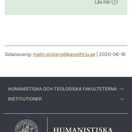
Läs här
Sidansvarig:
malin.sjoberg
@
kansliht.lu
.
se
| 2020-06-16
HUMANISTISKA OCH TEOLOGISKA FAKULTETERNA
INSTITUTIONER