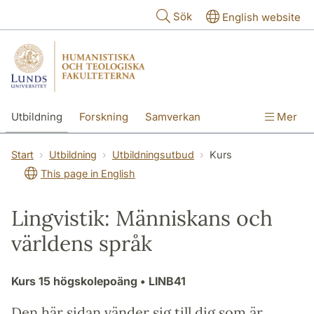
Hoppa till huvudinnehåll
Sök
English website
Utbildning
Forskning
Samverkan
Mer
Kontakt
Om fakulteterna
Start
Utbildning
Utbildningsutbud
Kurs
This page in English
Lingvistik: Människans och
världens språk
Kurs
15 högskolepoäng
• LINB41
Den här sidan vänder sig till dig som är