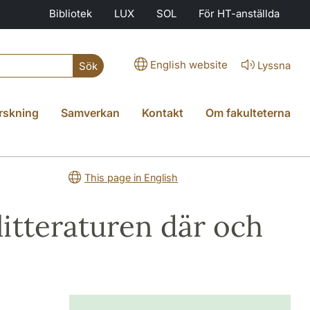
Bibliotek
LUX
SOL
För HT-anställda
English website
Lyssna
Sök
rskning
Samverkan
Kontakt
Om fakulteterna
This page in English
litteraturen där och