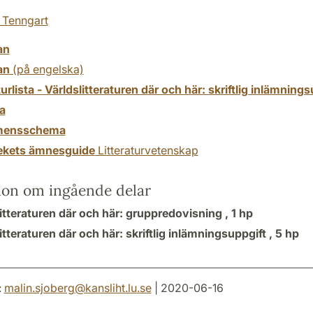
 Tenngart
an
an
(på engelska)
turlista - Världslitteraturen där och här: skriftlig inlämning
a
mensschema
tekets ämnesguide
Litteraturvetenskap
ion om ingående delar
itteraturen där och här: gruppredovisning ,
1 hp
itteraturen där och här: skriftlig inlämningsuppgift ,
5 hp
:
malin.sjoberg
@
kansliht.lu
.
se
| 2020-06-16