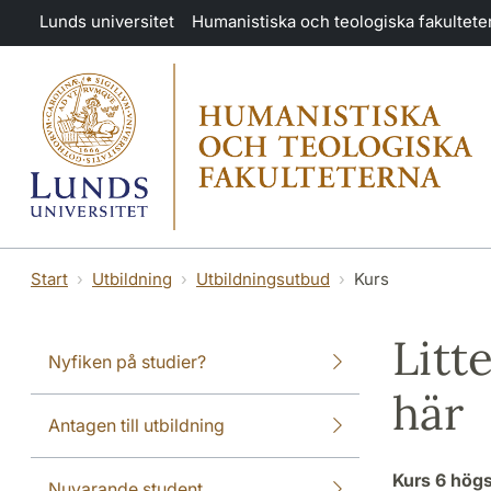
Hoppa till huvudinnehåll
Lunds universitet
Humanistiska och teologiska fakultete
Start
Utbildning
Utbildningsutbud
Kurs
Litt
Nyfiken på studier?
här
Antagen till utbildning
Kurs
6 hög
Nuvarande student