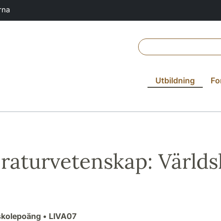
rna
Utbildning
Fo
eraturvetenskap: Världs
skolepoäng
• LIVA07