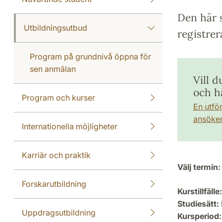
Den här s
Utbildningsutbud
registrer
Program på grundnivå öppna för
sen anmälan
Vill d
och h
Program och kurser
En utfö
ansöker 
Internationella möjligheter
Karriär och praktik
Välj termin:
Forskarutbildning
Kurstillfälle:
Studiesätt:
Uppdragsutbildning
Kursperiod: