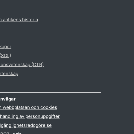
h antikens historia
skaper
 (SOL)
gionsvetenskap (CTR)
vetenskap
nvägar
 webbplatsen och cookies
handling av personuppgifter
llgänglighetsredogörelse