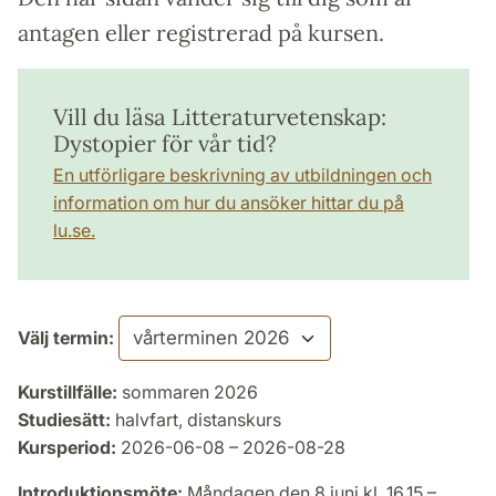
antagen eller registrerad på kursen.
Vill du läsa Litteraturvetenskap:
Dystopier för vår tid?
En utförligare beskrivning av utbildningen och
information om hur du ansöker hittar du på
lu.se.
Välj termin:
Kurstillfälle:
sommaren 2026
Studiesätt:
halvfart, distanskurs
Kursperiod:
2026-06-08 – 2026-08-28
Introduktionsmöte:
Måndagen den 8 juni kl. 16.15 –