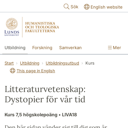
Hoppa till huvudinnehåll
Sök
English website
Utbildning
Forskning
Samverkan
Mer
Kontakt
Om fakulteterna
Start
Utbildning
Utbildningsutbud
Kurs
This page in English
Litteraturvetenskap:
Dystopier för vår tid
Kurs
7,5 högskolepoäng
• LIVA18
Den här sidan vänder sig till dig som är