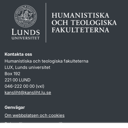
Kontakta oss
Humanistiska och teologiska fakulteterna
LUX, Lunds universitet
Box 192
221 00 LUND
046-222 00 00 (vxl)
kansliht
@
kansliht.lu
.
se
Genvägar
Om webbplatsen och cookies
Behandling av personuppgifter