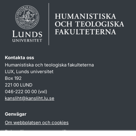
Kontakta oss
Humanistiska och teologiska fakulteterna
LUX, Lunds universitet
Box 192
221 00 LUND
046-222 00 00 (vxl)
kansliht
@
kansliht.lu
.
se
Genvägar
Om webbplatsen och cookies
Behandling av personuppgifter