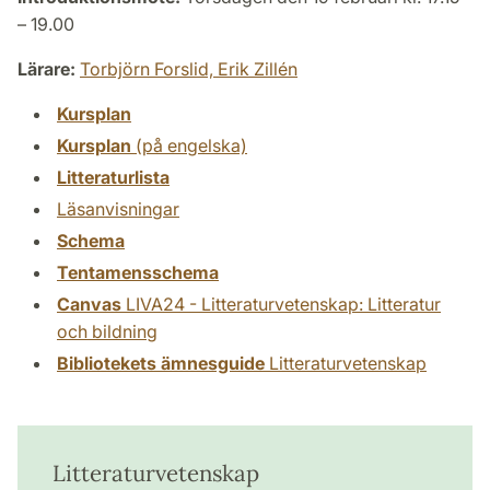
– 19.00
Lärare:
Torbjörn Forslid,
Erik Zillén
Kursplan
Kursplan
(på engelska)
Litteraturlista
Läsanvisningar
Schema
Tentamensschema
Canvas
LIVA24 - Litteraturvetenskap: Litteratur
och bildning
Bibliotekets ämnesguide
Litteraturvetenskap
Litteraturvetenskap