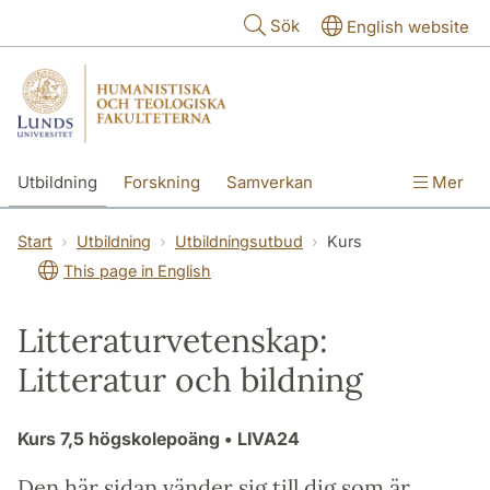
Hoppa till huvudinnehåll
Sök
English website
Utbildning
Forskning
Samverkan
Mer
Kontakt
Om fakulteterna
Start
Utbildning
Utbildningsutbud
Kurs
This page in English
Litteraturvetenskap:
Litteratur och bildning
Kurs
7,5 högskolepoäng
• LIVA24
Den här sidan vänder sig till dig som är