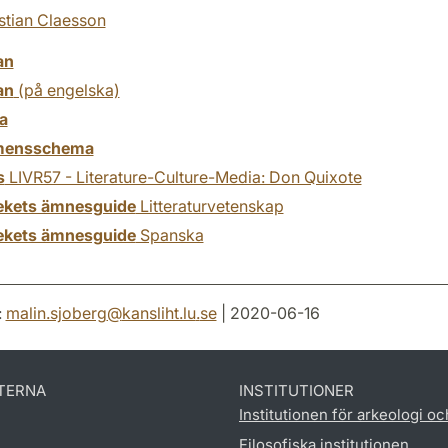
stian Claesson
an
an
(på engelska)
a
mensschema
s
LIVR57 - Literature-Culture-Media: Don Quixote
tekets ämnesguide
Litteraturvetenskap
tekets ämnesguide
Spanska
:
malin.sjoberg
@
kansliht.lu
.
se
| 2020-06-16
TERNA
INSTITUTIONER
Institutionen för arkeologi oc
Filosofiska institutionen