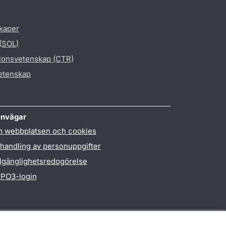
skaper
 (SOL)
gionsvetenskap (CTR)
vetenskap
nvägar
 webbplatsen och cookies
handling av personuppgifter
llgänglighetsredogörelse
PO3-login