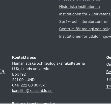
Historiska institutionen
Institutionen för kulturveten
Språk- och litteraturcentrum
Centrum för teologi och reli
Institutionen för utbildnings
Kontakta oss
Ge
Humanistiska och teologiska fakulteterna
Om
LUX, Lunds universitet
Be
Box 192
Ti
221 00 LUND
046-222 00 00 (vxl)
TY
kansliht
@
kansliht.lu
.
se
Följ oss i sociala medier