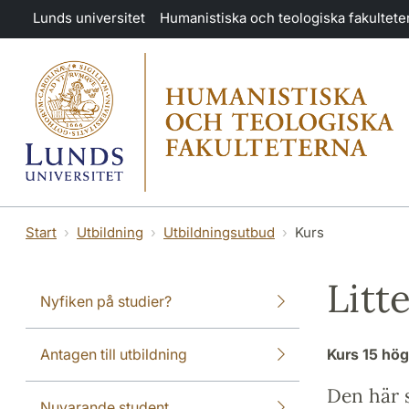
Hoppa till huvudinnehåll
Lunds universitet
Humanistiska och teologiska fakultete
Start
Utbildning
Utbildningsutbud
Kurs
Litt
Nyfiken på studier?
Antagen till utbildning
Kurs
15 hö
Den här s
Nuvarande student