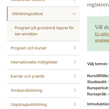
registrer
Utbildningsutbud
Vill 
Program på grundnivå öppna för
sen anmälan
En utfö
ansöker 
Program och kurser
Internationella möjligheter
Välj termin:
Kurstillfälle:
Karriär och praktik
Studiesätt:
Kursperiod:
Forskarutbildning
Kursspråk:
Introdukti
Uppdragsutbildning