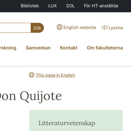
Bibliotek
LUX
SOL
För HT-anställda
English website
Lyssna
Sök
rskning
Samverkan
Kontakt
Om fakulteterna
This page in English
Don Quijote
Litteraturvetenskap