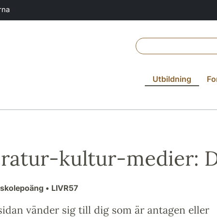
rna
Utbildning
Fo
eratur-kultur-medier: 
gskolepoäng
• LIVR57
idan vänder sig till dig som är antagen eller