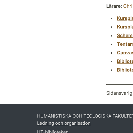
Lärare:
Chri
Kurspl
Kurspl
Schem
Tenta
Canva
Biblio
Biblio
Sidansvarig
HUMANISTISKA OCH TEOLOGISKA FAKULTE
Ledning och organisation
HT-biblioteken