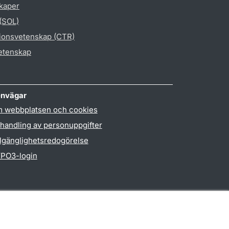
skaper
 (SOL)
gionsvetenskap (CTR)
vetenskap
nvägar
 webbplatsen och cookies
handling av personuppgifter
llgänglighetsredogörelse
PO3-login