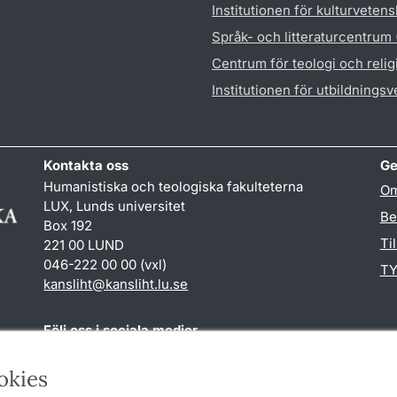
Institutionen för kulturveten
Språk- och litteraturcentrum
Centrum för teologi och reli
Institutionen för utbildnings
Kontakta oss
Ge
Humanistiska och teologiska fakulteterna
Om
LUX, Lunds universitet
Be
Box 192
Ti
221 00 LUND
046-222 00 00 (vxl)
TY
kansliht
@
kansliht.lu
.
se
Följ oss i sociala medier
Facebook
Youtube
okies