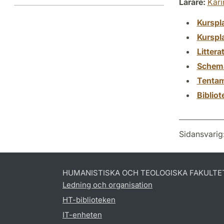
Lärare:
Kari
Kurspl
Kurspl
Littera
Schem
Tenta
Biblio
Sidansvarig
HUMANISTISKA OCH TEOLOGISKA FAKULTE
Ledning och organisation
HT-biblioteken
IT-enheten