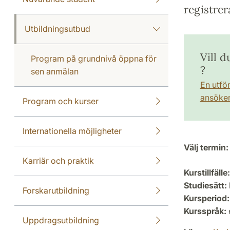
registrer
Utbildningsutbud
Vill d
Program på grundnivå öppna för
?
sen anmälan
En utfö
ansöker 
Program och kurser
Internationella möjligheter
Välj termin:
Karriär och praktik
Kurstillfälle:
Studiesätt:
Forskarutbildning
Kursperiod:
Kursspråk:
Uppdragsutbildning