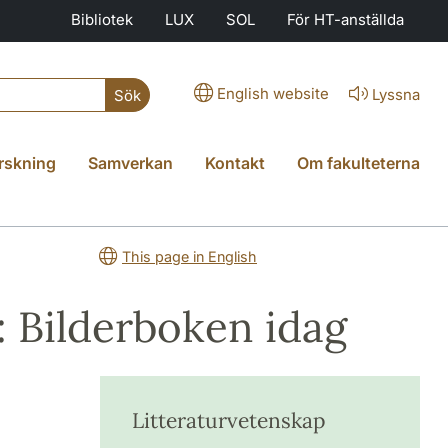
Bibliotek
LUX
SOL
För HT-anställda
English website
Lyssna
Sök
rskning
Samverkan
Kontakt
Om fakulteterna
This page in English
r: Bilderboken idag
Litteraturvetenskap