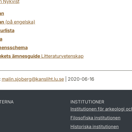
n Nykvist
an
an
(på engelska)
turlista
a
mensschema
tekets ämnesguide
Litteraturvetenskap
:
malin.sjoberg
@
kansliht.lu
.
se
| 2020-06-16
TERNA
INSTITUTIONER
Institutionen för arkeologi oc
Filosofiska institutionen
Historiska institutionen