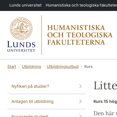
Hoppa till huvudinnehåll
Lunds universitet
Humanistiska och teologiska fakultete
Start
Utbildning
Utbildningsutbud
Kurs
Litt
Nyfiken på studier?
Antagen till utbildning
Kurs
15 hö
Den här s
Nuvarande student