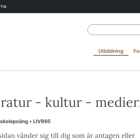
rna
Utbildning
Fo
eratur - kultur - medie
gskolepoäng
• LIVR65
idan vänder sig till dig som är antagen eller