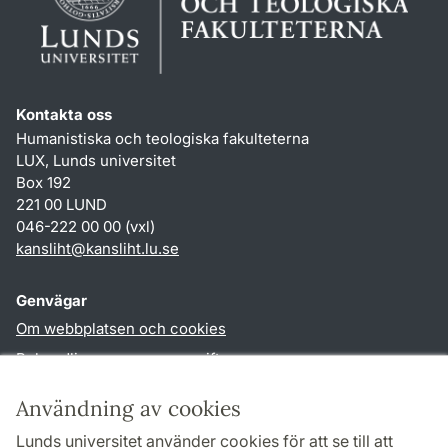
Kontakta oss
Humanistiska och teologiska fakulteterna
LUX, Lunds universitet
Box 192
221 00 LUND
046-222 00 00 (vxl)
kansliht
@
kansliht.lu
.
se
Genvägar
Om webbplatsen och cookies
Behandling av personuppgifter
Tillgänglighetsredogörelse
Användning av cookies
TYPO3-login
Lunds universitet använder cookies för att se till att