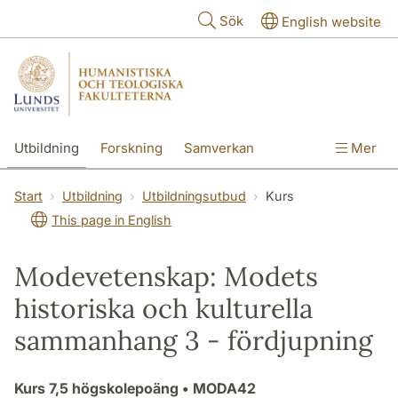
Hoppa till huvudinnehåll
Sök
English website
Utbildning
Forskning
Samverkan
Mer
Kontakt
Om fakulteterna
Start
Utbildning
Utbildningsutbud
Kurs
This page in English
Modevetenskap: Modets
historiska och kulturella
sammanhang 3 - fördjupning
Kurs
7,5 högskolepoäng
• MODA42