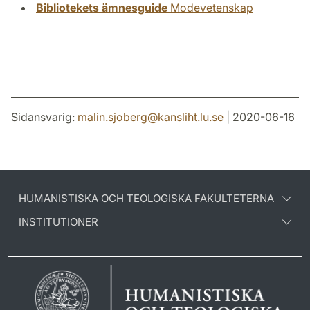
Bibliotekets ämnesguide
Modevetenskap
Sidansvarig:
malin.sjoberg
@
kansliht.lu
.
se
| 2020-06-16
HUMANISTISKA OCH TEOLOGISKA FAKULTETERNA
INSTITUTIONER