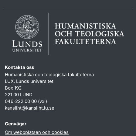
Kontakta oss
Humanistiska och teologiska fakulteterna
LUX, Lunds universitet
Box 192
221 00 LUND
046-222 00 00 (vxl)
kansliht
@
kansliht.lu
.
se
Genvägar
Om webbplatsen och cookies