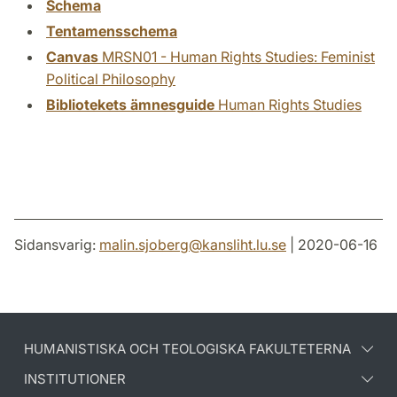
Schema
Tentamensschema
Canvas
MRSN01 - Human Rights Studies: Feminist
Political Philosophy
Bibliotekets ämnesguide
Human Rights Studies
Sidansvarig:
malin.sjoberg
@
kansliht.lu
.
se
| 2020-06-16
HUMANISTISKA OCH TEOLOGISKA FAKULTETERNA
INSTITUTIONER