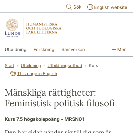
Hoppa till huvudinnehåll
Sök
English website
Utbildning
Forskning
Samverkan
Mer
Kontakt
Om fakulteterna
Start
Utbildning
Utbildningsutbud
Kurs
This page in English
Mänskliga rättigheter:
Feministisk politisk filosofi
Kurs
7,5 högskolepoäng
• MRSN01
Den här sidan vänder sig till dig som är