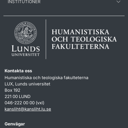
INSTITUTIONER
Kontakta oss
Humanistiska och teologiska fakulteterna
LUX, Lunds universitet
Box 192
221 00 LUND
046-222 00 00 (vxl)
kansliht
@
kansliht.lu
.
se
Genvägar