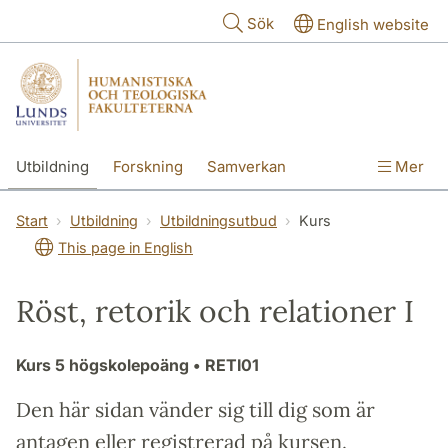
Hoppa till huvudinnehåll
Sök
English website
Utbildning
Forskning
Samverkan
Mer
Kontakt
Om fakulteterna
Start
Utbildning
Utbildningsutbud
Kurs
This page in English
Röst, retorik och relationer I
Kurs
5 högskolepoäng
• RETI01
Den här sidan vänder sig till dig som är
antagen eller registrerad på kursen.