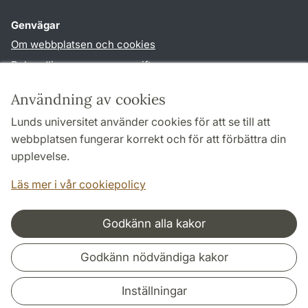
Genvägar
Om webbplatsen och cookies
Behandling av personuppgifter
Tillgänglighetsredogörelse
Användning av cookies
TYPO3-login
Lunds universitet använder cookies för att se till att
webbplatsen fungerar korrekt och för att förbättra din
Följ oss i sociala medier
upplevelse.
Facebook
Youtube
Läs mer i vår cookiepolicy
Godkänn alla kakor
Samarbeten och nätverk
Godkänn nödvändiga kakor
Inställningar