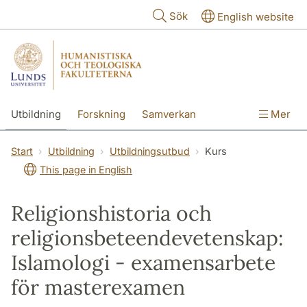
Hoppa till huvudinnehåll
Sök
English website
Utbildning
Forskning
Samverkan
Mer
Kontakt
Om fakulteterna
Start
Utbildning
Utbildningsutbud
Kurs
This page in English
Religionshistoria och
religionsbeteendevetenskap:
Islamologi - examensarbete
för masterexamen