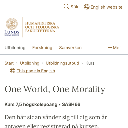
Hoppa till huvudinnehåll
Sök
English website
Utbildning
Forskning
Samverkan
Mer
Kontakt
Om fakulteterna
Start
Utbildning
Utbildningsutbud
Kurs
This page in English
One World, One Morality
Kurs
7,5 högskolepoäng
• SASH66
Den här sidan vänder sig till dig som är
antagen eller registrerad på kursen.