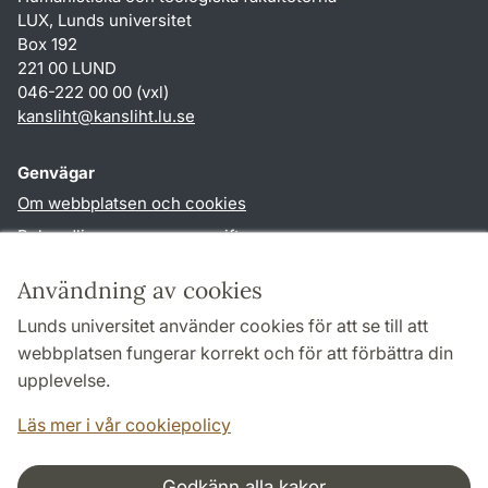
LUX, Lunds universitet
Box 192
221 00 LUND
046-222 00 00 (vxl)
kansliht
@
kansliht.lu
.
se
Genvägar
Om webbplatsen och cookies
Behandling av personuppgifter
Tillgänglighetsredogörelse
Användning av cookies
TYPO3-login
Lunds universitet använder cookies för att se till att
webbplatsen fungerar korrekt och för att förbättra din
Följ oss i sociala medier
upplevelse.
Facebook
Youtube
Läs mer i vår cookiepolicy
Godkänn alla kakor