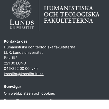
Kontakta oss
Humanistiska och teologiska fakulteterna
LUX, Lunds universitet
Box 192
221 00 LUND
046-222 00 00 (vxl)
kansliht
@
kansliht.lu
.
se
Genvägar
Om webbplatsen och cookies
Behandling av personuppgifter
Tillgänglighetsredogörelse