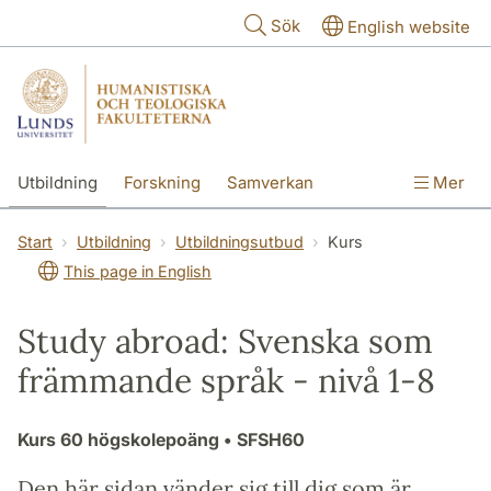
Hoppa till huvudinnehåll
Sök
English website
Utbildning
Forskning
Samverkan
Mer
Kontakt
Om fakulteterna
Start
Utbildning
Utbildningsutbud
Kurs
This page in English
Study abroad: Svenska som
främmande språk - nivå 1-8
Kurs
60 högskolepoäng
• SFSH60
Den här sidan vänder sig till dig som är