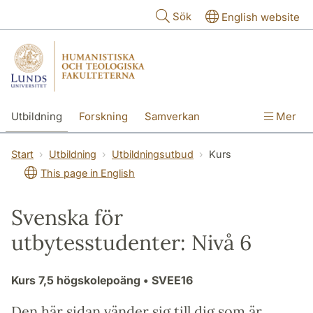
Hoppa till huvudinnehåll
Sök
English website
Utbildning
Forskning
Samverkan
Mer
Kontakt
Om fakulteterna
Start
Utbildning
Utbildningsutbud
Kurs
This page in English
Svenska för
utbytesstudenter: Nivå 6
Kurs
7,5 högskolepoäng
• SVEE16
Den här sidan vänder sig till dig som är