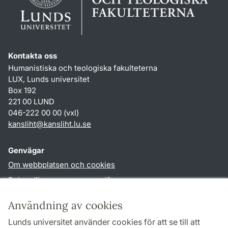
Kontakta oss
Humanistiska och teologiska fakulteterna
LUX, Lunds universitet
Box 192
221 00 LUND
046-222 00 00 (vxl)
kansliht
@
kansliht.lu
.
se
Genvägar
Om webbplatsen och cookies
Behandling av personuppgifter
Tillgänglighetsredogörelse
Användning av cookies
TYPO3-login
Lunds universitet använder cookies för att se till att