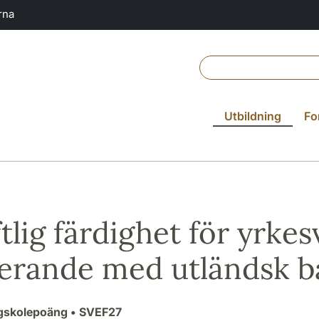
rna
Utbildning
Fo
ftlig färdighet för yrk
erande med utländsk 
ögskolepoäng
• SVEF27