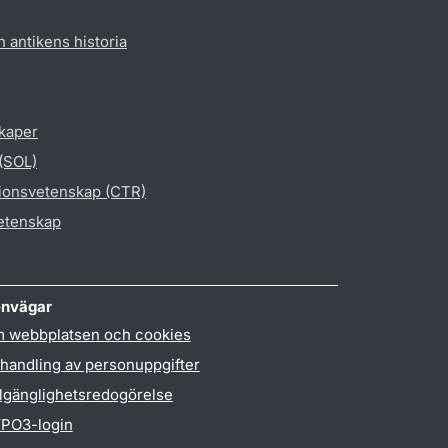
h antikens historia
skaper
 (SOL)
gionsvetenskap (CTR)
vetenskap
nvägar
 webbplatsen och cookies
handling av personuppgifter
llgänglighetsredogörelse
PO3-login