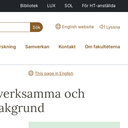
Bibliotek
LUX
SOL
För HT-anställda
English website
Lyssna
Sök
rskning
Samverkan
Kontakt
Om fakulteterna
This page in English
esverksamma och
bakgrund