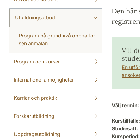
Den här s
Utbildningsutbud
registrer
Program på grundnivå öppna för
sen anmälan
Vill d
stude
Program och kurser
En utfö
ansöker 
Internationella möjligheter
Karriär och praktik
Välj termin:
Forskarutbildning
Kurstillfälle:
Studiesätt:
Uppdragsutbildning
Kursperiod: