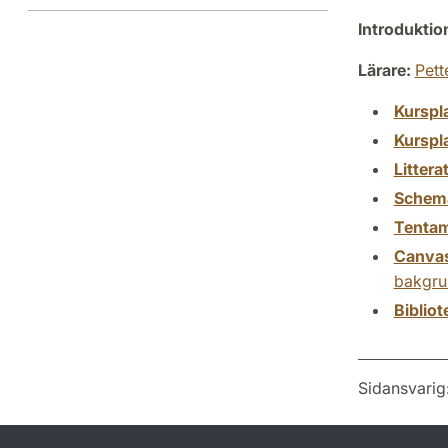
Introdukti
Lärare:
Pett
Kurspl
Kurspl
Littera
Schem
Tenta
Canva
bakgru
Biblio
Sidansvarig