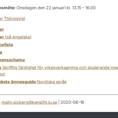
onsmöte:
Onsdagen den 22 januari kl. 13.15 – 16.00
er Thörnqvist
an
an
(på engelska)
turlista
a
mensschema
s
Skriftlig färdighet för yrkesverksamma och studerande me
nd
tekets ämnesguide
Nordiska språk
:
malin.sjoberg
@
kansliht.lu
.
se
| 2020-06-16