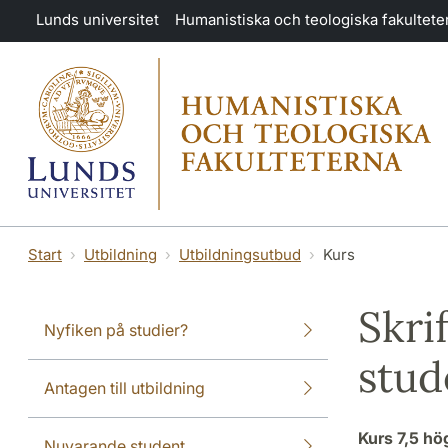
Hoppa till huvudinnehåll
Lunds universitet
Humanistiska och teologiska fakultete
Start
Utbildning
Utbildningsutbud
Kurs
Skri
Nyfiken på studier?
stud
Antagen till utbildning
Kurs
7,5 h
Nuvarande student