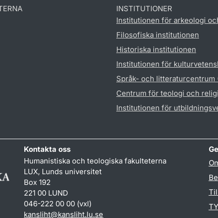
TERNA
INSTITUTIONER
Institutionen för arkeologi oc
Filosofiska institutionen
Historiska institutionen
Institutionen för kulturveten
Språk- och litteraturcentrum
Centrum för teologi och reli
Institutionen för utbildnings
Kontakta oss
Ge
Humanistiska och teologiska fakulteterna
Om
LUX, Lunds universitet
Be
Box 192
Ti
221 00 LUND
046-222 00 00 (vxl)
TY
kansliht
@
kansliht.lu
.
se