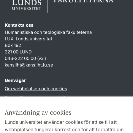
Kontakta oss
Humanistiska och teologiska fakulteterna
LUX, Lunds universitet
Box 192
221 00 LUND
046-222 00 00 (vxl)
kansliht
@
kansliht.lu
.
se
Genvägar
Om webbplatsen och cookies
Behandling av personuppgifter
Tillgänglighetsredogörelse
Användning av cookies
TYPO3-login
Lunds universitet använder cookies för att se till att
webbplatsen fungerar korrekt och för att förbättra din
Följ oss i sociala medier