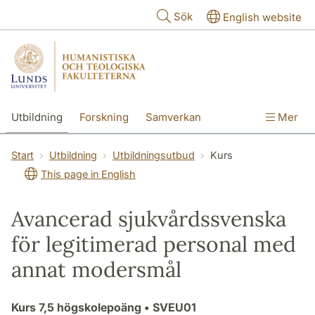
Hoppa till huvudinnehåll
Sök
English website
Utbildning
Forskning
Samverkan
Mer
Kontakt
Om fakulteterna
Start
Utbildning
Utbildningsutbud
Kurs
This page in English
Avancerad sjukvårdssvenska
för legitimerad personal med
annat modersmål
Kurs
7,5 högskolepoäng
• SVEU01