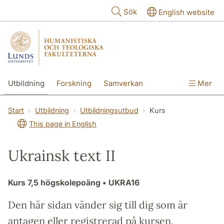
Hoppa till huvudinnehåll
Sök
English website
Utbildning
Forskning
Samverkan
Mer
Kontakt
Om fakulteterna
Start
Utbildning
Utbildningsutbud
Kurs
This page in English
Ukrainsk text II
Kurs
7,5 högskolepoäng
• UKRA16
Den här sidan vänder sig till dig som är
antagen eller registrerad på kursen.