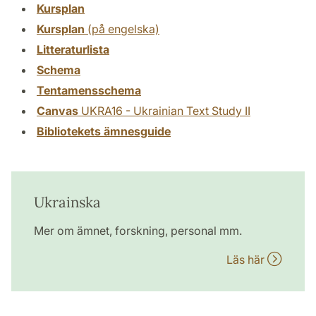
Kursplan
Kursplan
(på engelska)
Litteraturlista
Schema
Tentamensschema
Canvas
UKRA16 - Ukrainian Text Study II
Bibliotekets ämnesguide
Ukrainska
Mer om ämnet, forskning, personal mm.
Läs här