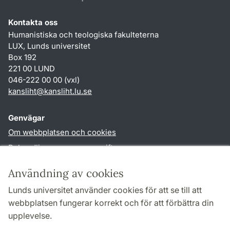
Kontakta oss
Humanistiska och teologiska fakulteterna
LUX, Lunds universitet
Box 192
221 00 LUND
046-222 00 00 (vxl)
kansliht
@
kansliht.lu
.
se
Genvägar
Om webbplatsen och cookies
Behandling av personuppgifter
Tillgänglighetsredogörelse
Användning av cookies
TYPO3-login
Lunds universitet använder cookies för att se till att
webbplatsen fungerar korrekt och för att förbättra din
Följ oss i sociala medier
upplevelse.
Facebook
Youtube