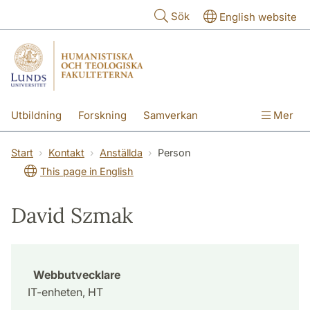
Hoppa till huvudinnehåll
Sök
English website
Utbildning
Forskning
Samverkan
Mer
Kontakt
Om fakulteterna
Start
Kontakt
Anställda
Person
This page in English
David Szmak
Webbutvecklare
IT-enheten, HT