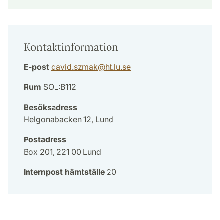
Kontaktinformation
E-post
david.szmak
@
ht.lu
.
se
Rum
SOL:B112
Besöksadress
Helgonabacken 12, Lund
Postadress
Box 201, 221 00 Lund
Internpost hämtställe
20