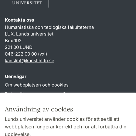
Kontakta oss
Humanistiska och teologiska fakulteterna
LUX, Lunds universitet
Box 192
221 00 LUND
046-222 00 00 (vxl)
kansliht
@
kansliht.lu
.
se
Genvägar
Om webbplatsen och cookies
Behandling av personuppgifter
Tillgänglighetsredogörelse
Användning av cookies
TYPO3-login
Lunds universitet använder cookies för att se till att
webbplatsen fungerar korrekt och för att förbättra din
Följ oss i sociala medier
upplevelse.