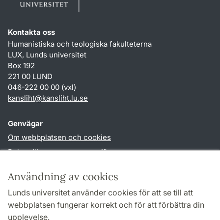
Kontakta oss
Humanistiska och teologiska fakulteterna
LUX, Lunds universitet
Box 192
221 00 LUND
046-222 00 00 (vxl)
kansliht
@
kansliht.lu
.
se
Genvägar
Om webbplatsen och cookies
Behandling av personuppgifter
Tillgänglighetsredogörelse
Användning av cookies
TYPO3-login
Lunds universitet använder cookies för att se till att
webbplatsen fungerar korrekt och för att förbättra din
Följ oss i sociala medier
upplevelse.