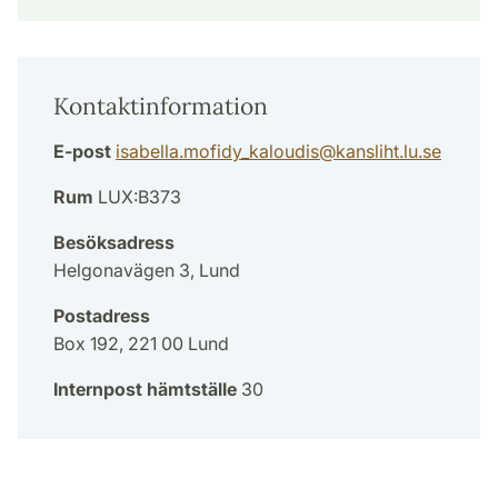
Kontaktinformation
E-post
isabella.mofidy_kaloudis
@
kansliht.lu
.
se
Rum
LUX:B373
Besöksadress
Helgonavägen 3, Lund
Postadress
Box 192, 221 00 Lund
Internpost hämtställe
30