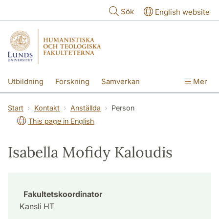
Hoppa till huvudinnehåll
Sök
English website
Utbildning
Forskning
Samverkan
Mer
Kontakt
Om fakulteterna
Start
Kontakt
Anställda
Person
This page in English
Isabella Mofidy Kaloudis
Fakultetskoordinator
Kansli HT