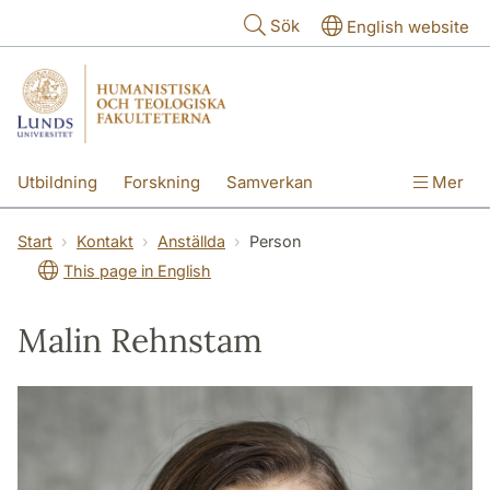
Hoppa till huvudinnehåll
Sök
English website
Utbildning
Forskning
Samverkan
Mer
Kontakt
Om fakulteterna
Start
Kontakt
Anställda
Person
This page in English
Malin Rehnstam