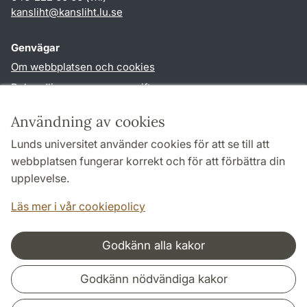
kansliht
@
kansliht.lu
.
se
Genvägar
Om webbplatsen och cookies
Behandling av personuppgifter
Tillgänglighetsredogörelse
Användning av cookies
TYPO3-login
Lunds universitet använder cookies för att se till att
webbplatsen fungerar korrekt och för att förbättra din
Följ oss i sociala medier
upplevelse.
Facebook
Youtube
Läs mer i vår cookiepolicy
Godkänn alla kakor
Samarbeten och nätverk
Godkänn nödvändiga kakor