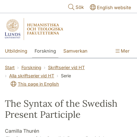
Hoppa till huvudinnehåll
Sök
English website
Utbildning
Forskning
Samverkan
Mer
Kontakt
Om fakulteterna
Start
Forskning
Skriftserier vid HT
Alla skriftserier vid HT
Serie
This page in English
The Syntax of the Swedish
Present Participle
Camilla Thurén