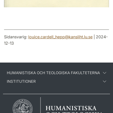
Sidansvarig:
louice.cardell_hepp
@
kansliht.lu
.
se
| 2024-
12-13
HUMANISTISKA OCH TEOLOGISKA FAKULTETERNA
INSTITUTIONER