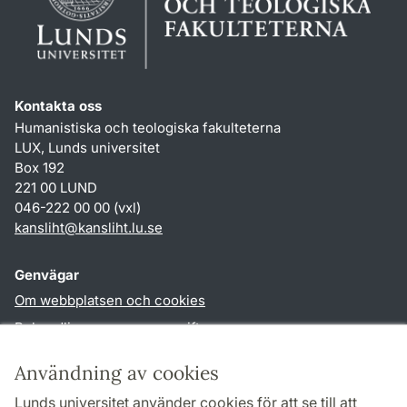
Kontakta oss
Humanistiska och teologiska fakulteterna
LUX, Lunds universitet
Box 192
221 00 LUND
046-222 00 00 (vxl)
kansliht
@
kansliht.lu
.
se
Genvägar
Om webbplatsen och cookies
Behandling av personuppgifter
Tillgänglighetsredogörelse
Användning av cookies
TYPO3-login
Lunds universitet använder cookies för att se till att