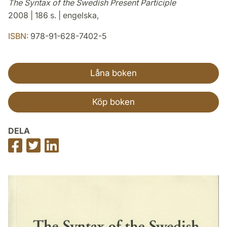
The Syntax of the Swedish Present Participle
2008 | 186 s. | engelska,
ISBN:
978-91-628-7402-5
Låna boken
Köp boken
DELA
Dela
Dela
Dela
på
på
på
Facebook
Twitter
LinkedIn