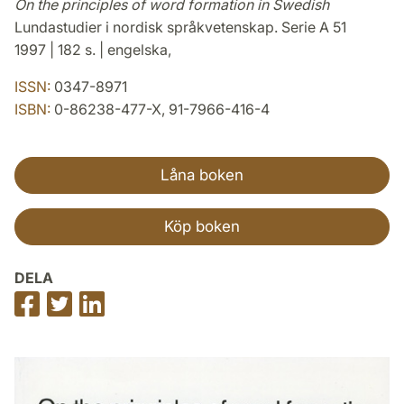
On the principles of word formation in Swedish
Lundastudier i nordisk språkvetenskap. Serie A 51
1997 | 182 s. | engelska,
ISSN:
0347-8971
ISBN:
0-86238-477-X, 91-7966-416-4
Låna boken
Köp boken
DELA
Dela
Dela
Dela
på
på
på
Facebook
Twitter
LinkedIn