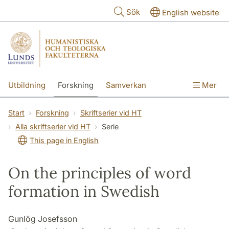
Hoppa till huvudinnehåll
Sök
English website
Utbildning
Forskning
Samverkan
Mer
Kontakt
Om fakulteterna
Start
Forskning
Skriftserier vid HT
Alla skriftserier vid HT
Serie
This page in English
On the principles of word
formation in Swedish
Gunlög Josefsson