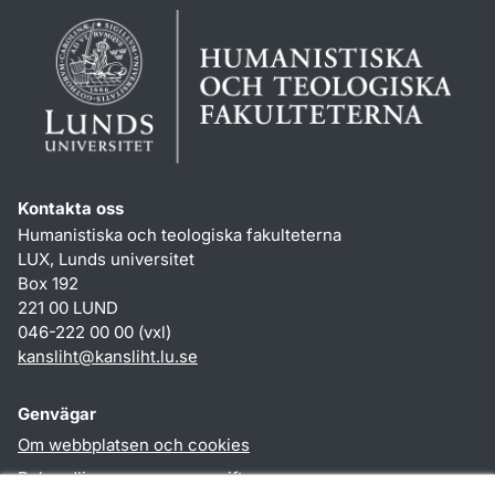
Kontakta oss
Humanistiska och teologiska fakulteterna
LUX, Lunds universitet
Box 192
221 00 LUND
046-222 00 00 (vxl)
kansliht
@
kansliht.lu
.
se
Genvägar
Om webbplatsen och cookies
Behandling av personuppgifter