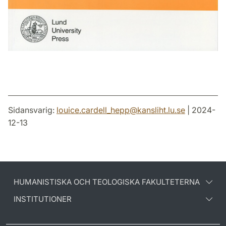
Sidansvarig:
louice.cardell_hepp
@
kansliht.lu
.
se
| 2024-
12-13
HUMANISTISKA OCH TEOLOGISKA FAKULTETERNA
INSTITUTIONER