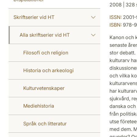
2008 | 328 s
Skriftserier vid HT
ISSN:
2001-
ISBN:
978-9
Alla skriftserier vid HT
Kanon och ku
senaste åren
Filosofi och religion
stor debatt
kulturarv ha
diskussione
Historia och arkeologi
och vilka ko
kulturarvens
Kulturvetenskaper
har kultura
sjukvård, r
Mediehistoria
danska och s
från politis
utse företeel
Språk och litteratur
med dem. Men
grunder? Och