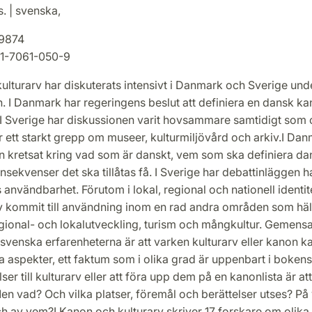
. | svenska,
9874
1-7061-050-9
lturarv har diskuterats intensivt i Danmark och Sverige und
. I Danmark har regeringens beslut att definiera en dansk k
. I Sverige har diskussionen varit hovsammare samtidigt som 
r ett starkt grepp om museer, kulturmiljövård och arkiv.I Da
n kretsat kring vad som är danskt, vem som ska definiera d
nsekvenser det ska tillåtas få. I Sverige har debattinläggen 
 användbarhet. Förutom i lokal, regional och nationell identite
rv kommit till användning inom en rad andra områden som hä
egional- och lokalutveckling, turism och mångkultur. Gemens
venska erfarenheterna är att varken kulturarv eller kanon ka
ka aspekter, ett faktum som i olika grad är uppenbart i bokens a
ser till kulturarv eller att föra upp dem på en kanonlista är att
 vad? Och vilka platser, föremål och berättelser utses? På 
 av vem?I Kanon och kulturarv skriver 17 forskare om olika s