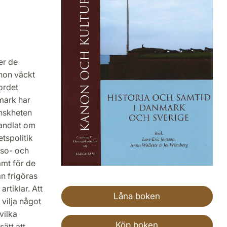
er de
anon väckt
ordet
nmark har
anskheten
handlat om
tspolitik
lso- och
amt för de
n frigöras
rtiklar. Att
Låna boken
 vilja något
vilka
Köp boken
ätt att