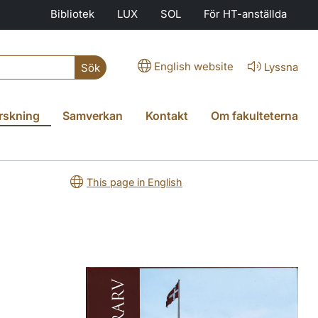
Bibliotek
LUX
SOL
För HT-anställda
English website
Lyssna
Sök
rskning
Samverkan
Kontakt
Om fakulteterna
This page in English