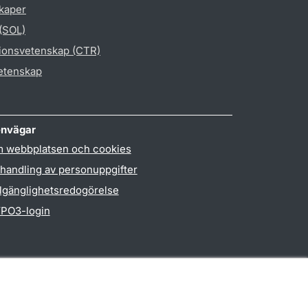
skaper
 (SOL)
gionsvetenskap (CTR)
vetenskap
nvägar
 webbplatsen och cookies
handling av personuppgifter
llgänglighetsredogörelse
PO3-login