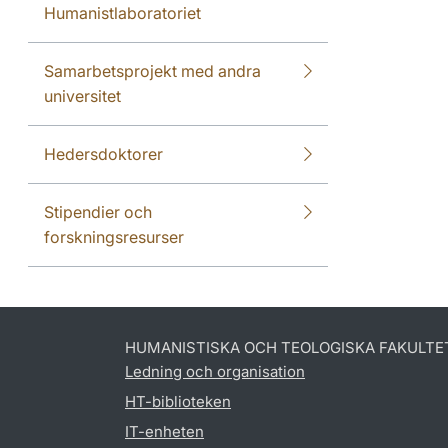
Humanistlaboratoriet
Samarbetsprojekt med andra
universitet
Hedersdoktorer
Stipendier och
forskningsresurser
HUMANISTISKA OCH TEOLOGISKA FAKULTE
Ledning och organisation
HT-biblioteken
IT-enheten