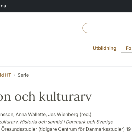
rna
Utbildning
Fo
vid HT
Serie
n och kulturarv
önsson, Anna Wallette, Jes Wienberg (red.)
ulturarv. Historia och samtid i Danmark och Sverige
 Öresundsstudier (tidigare Centrum för Danmarksstudier) 19