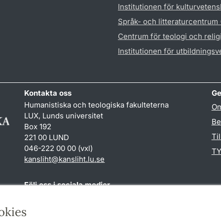
Institutionen för kulturveten
Språk- och litteraturcentrum
Centrum för teologi och reli
Institutionen för utbildnings
Kontakta oss
Ge
Humanistiska och teologiska fakulteterna
Om
LUX, Lunds universitet
Be
Box 192
Ti
221 00 LUND
046-222 00 00 (vxl)
TY
kansliht
@
kansliht.lu
.
se
Följ oss i sociala medier
Facebook
Youtube
okies