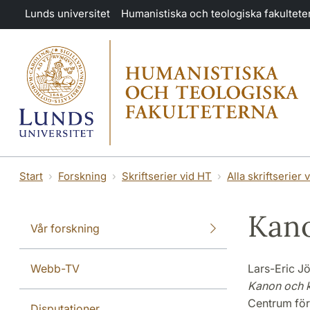
Hoppa till huvudinnehåll
Lunds universitet
Humanistiska och teologiska fakultete
Start
Forskning
Skriftserier vid HT
Alla skriftserier 
Kano
Vår forskning
Webb-TV
Lars-Eric J
Kanon och k
Centrum för
Disputationer