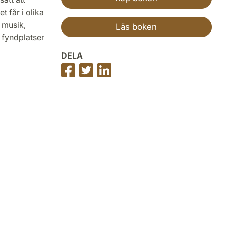
t får i olika
 musik,
Läs boken
 fyndplatser
DELA
Dela
Dela
Dela
på
på
på
Facebook
Twitter
LinkedIn