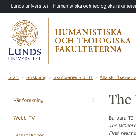
Hoppa till huvudinnehåll
Lunds universitet
Humanistiska och teologiska fakultete
Start
Forskning
Skriftserier vid HT
Alla skriftserier 
The 
Vår forskning
Webb-TV
Barbara Tör
The Wheel of
First Years o
Disputationer