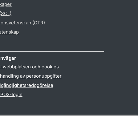
skaper
 (SOL)
gionsvetenskap (CTR)
vetenskap
nvägar
 webbplatsen och cookies
handling av personuppgifter
llgänglighetsredogörelse
PO3-login