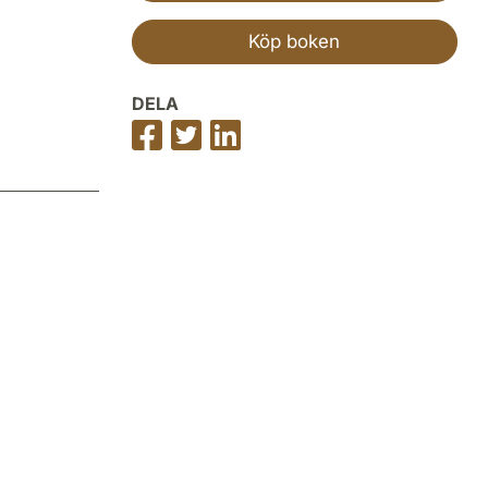
Köp boken
DELA
Dela
Dela
Dela
på
på
på
Facebook
Twitter
LinkedIn