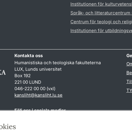
Institutionen för kulturveten
Språk- och litteraturcentrum
Centrum för teologi och reli
Institutionen för utbildnings
Kontakta oss
Ge
Humanistiska och teologiska fakulteterna
Om
LUX, Lunds universitet
Be
Box 192
Ti
221 00 LUND
046-222 00 00 (vxl)
TY
kansliht
@
kansliht.lu
.
se
Följ oss i sociala medier
Facebook
Youtube
okies