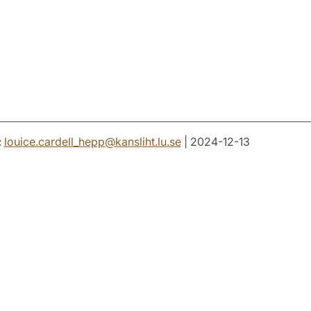
:
louice.cardell_hepp
@
kansliht.lu
.
se
| 2024-12-13