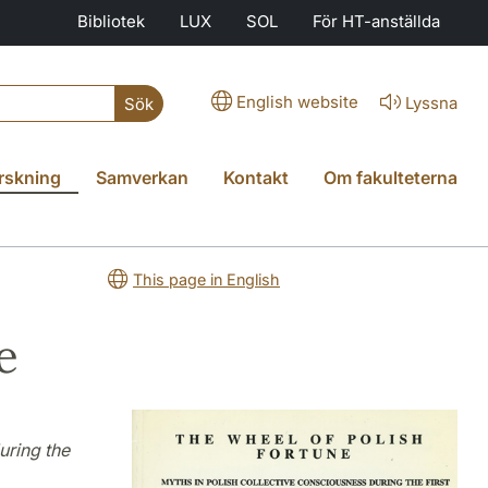
Bibliotek
LUX
SOL
För HT-anställda
English website
Lyssna
Sök
rskning
Samverkan
Kontakt
Om fakulteterna
This page in English
e
uring the