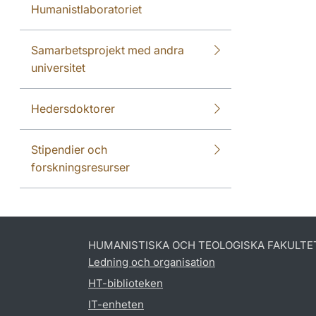
Humanistlaboratoriet
Samarbetsprojekt med andra
universitet
Hedersdoktorer
Stipendier och
forskningsresurser
HUMANISTISKA OCH TEOLOGISKA FAKULTE
Ledning och organisation
HT-biblioteken
IT-enheten