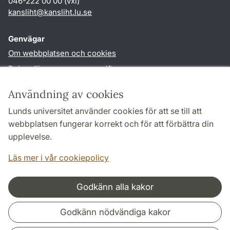
046-222 00 00 (vxl)
kansliht
@
kansliht.lu
.
se
Genvägar
Om webbplatsen och cookies
Behandling av personuppgifter
Tillgänglighetsredogörelse
Användning av cookies
TYPO3-login
Lunds universitet använder cookies för att se till att
webbplatsen fungerar korrekt och för att förbättra din
Följ oss i sociala medier
upplevelse.
Facebook
Youtube
Läs mer i vår cookiepolicy
Godkänn alla kakor
Samarbeten och nätverk
Godkänn nödvändiga kakor