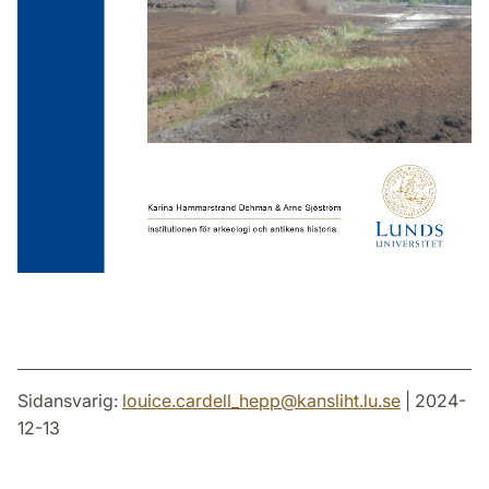
Sidansvarig:
louice.cardell_hepp
@
kansliht.lu
.
se
| 2024-
12-13