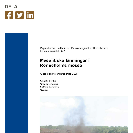
DELA
Dela
Dela
Dela
på
på
på
Facebook
Twitter
LinkedIn