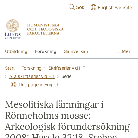
Hoppa till huvudinnehåll
Sök
English website
Utbildning
Forskning
Samverkan
Mer
Kontakt
Om fakulteterna
Start
Forskning
Skriftserier vid HT
Alla skriftserier vid HT
Serie
This page in English
Mesolitiska lämningar i
Rönneholms mosse:
Arkeologisk förundersökning
2008: Hassle 32:18, Stehag