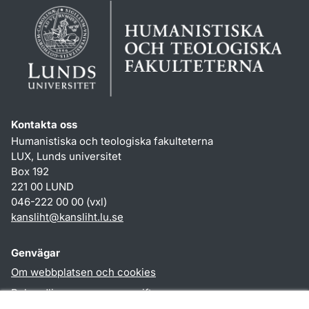
Kontakta oss
Humanistiska och teologiska fakulteterna
LUX, Lunds universitet
Box 192
221 00 LUND
046-222 00 00 (vxl)
kansliht
@
kansliht.lu
.
se
Genvägar
Om webbplatsen och cookies
Behandling av personuppgifter