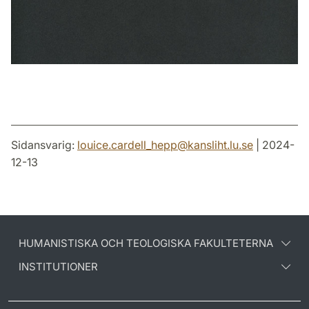
Sidansvarig:
louice.cardell_hepp
@
kansliht.lu
.
se
| 2024-
12-13
HUMANISTISKA OCH TEOLOGISKA FAKULTETERNA
INSTITUTIONER