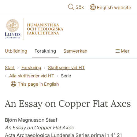
Hoppa till huvudinnehåll
Sök
English website
Utbildning
Forskning
Samverkan
Mer
Kontakt
Om fakulteterna
Start
Forskning
Skriftserier vid HT
Alla skriftserier vid HT
Serie
This page in English
An Essay on Copper Flat Axes
Björn Magnusson Staaf
An Essay on Copper Flat Axes
Acta Archaeologica Lundensia Series prima in 4° 21