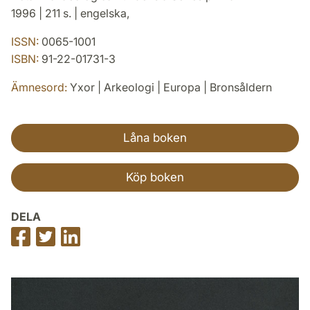
1996 | 211 s. | engelska,
ISSN:
0065-1001
ISBN:
91-22-01731-3
Ämnesord:
Yxor | Arkeologi | Europa | Bronsåldern
Låna boken
Köp boken
DELA
Dela
Dela
Dela
på
på
på
Facebook
Twitter
LinkedIn