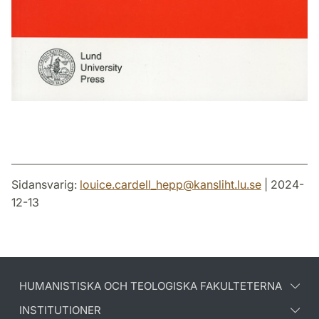
Sidansvarig:
louice.cardell_hepp
@
kansliht.lu
.
se
| 2024-
12-13
HUMANISTISKA OCH TEOLOGISKA FAKULTETERNA
INSTITUTIONER