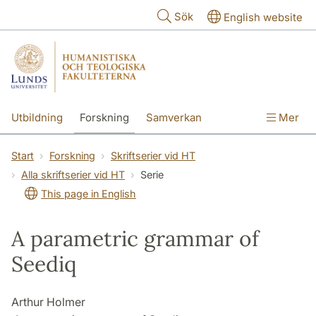
Hoppa till huvudinnehåll
Sök
English website
Utbildning
Forskning
Samverkan
Mer
Kontakt
Om fakulteterna
Start
Forskning
Skriftserier vid HT
Alla skriftserier vid HT
Serie
This page in English
A parametric grammar of
Seediq
Arthur Holmer