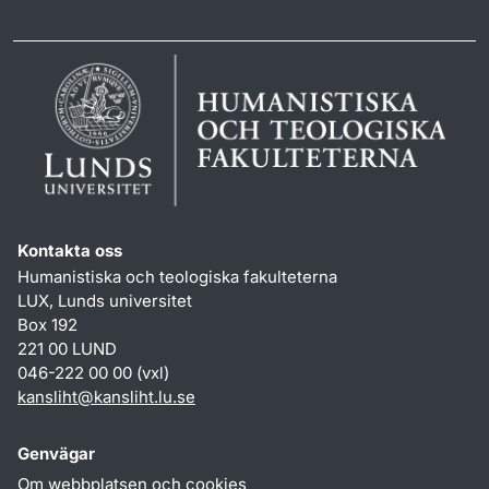
Kontakta oss
Humanistiska och teologiska fakulteterna
LUX, Lunds universitet
Box 192
221 00 LUND
046-222 00 00 (vxl)
kansliht
@
kansliht.lu
.
se
Genvägar
Om webbplatsen och cookies