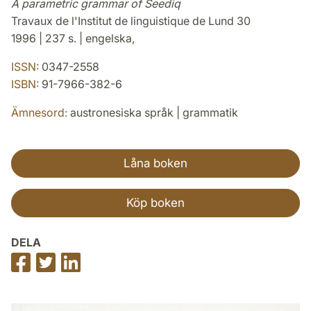
A parametric grammar of Seediq
Travaux de l'Institut de linguistique de Lund 30
1996 | 237 s. | engelska,
ISSN:
0347-2558
ISBN:
91-7966-382-6
Ämnesord:
austronesiska språk | grammatik
Låna boken
Köp boken
DELA
Dela
Dela
Dela
på
på
på
Facebook
Twitter
LinkedIn