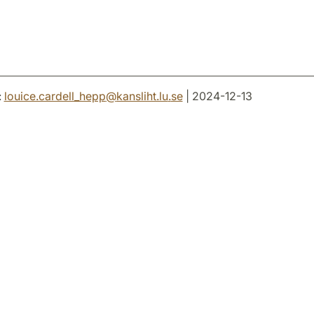
:
louice.cardell_hepp
@
kansliht.lu
.
se
| 2024-12-13