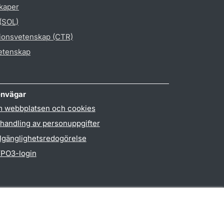
skaper
 (SOL)
gionsvetenskap (CTR)
vetenskap
nvägar
 webbplatsen och cookies
handling av personuppgifter
llgänglighetsredogörelse
PO3-login