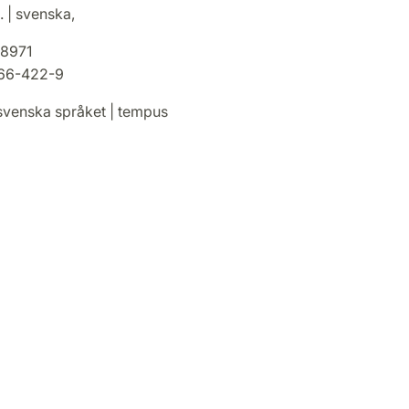
. | svenska,
8971
66-422-9
venska språket | tempus