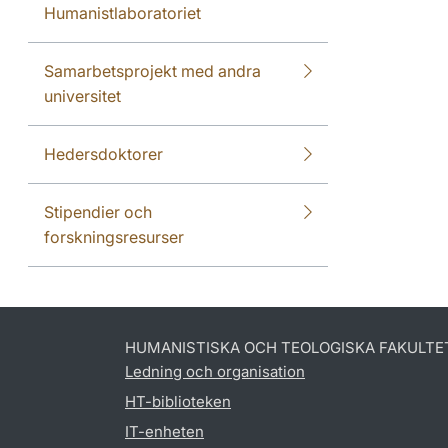
Humanistlaboratoriet
Samarbetsprojekt med andra
universitet
Hedersdoktorer
Stipendier och
forskningsresurser
HUMANISTISKA OCH TEOLOGISKA FAKULTE
Ledning och organisation
HT-biblioteken
IT-enheten