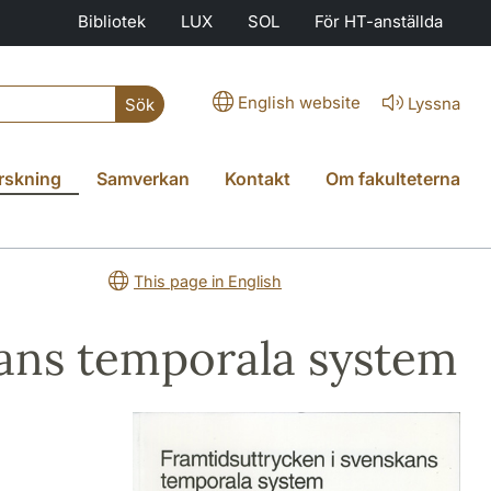
Bibliotek
LUX
SOL
För HT-anställda
English website
Lyssna
Sök
rskning
Samverkan
Kontakt
Om fakulteterna
This page in English
kans temporala system