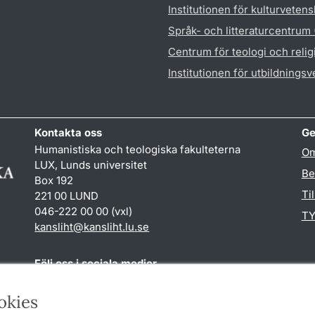
Institutionen för kulturveten
Språk- och litteraturcentrum
Centrum för teologi och reli
Institutionen för utbildnings
Kontakta oss
Ge
Humanistiska och teologiska fakulteterna
Om
LUX, Lunds universitet
Be
Box 192
Ti
221 00 LUND
046-222 00 00 (vxl)
TY
kansliht
@
kansliht.lu
.
se
Följ oss i sociala medier
Facebook
Youtube
okies