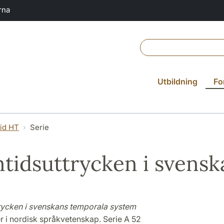
rna
Utbildning
Fo
vid HT
Serie
tidsuttrycken i svens
rycken i svenskans temporala system
r i nordisk språkvetenskap. Serie A 52