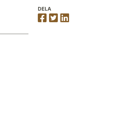
DELA
Dela
Dela
Dela
på
på
på
Facebook
Twitter
LinkedIn