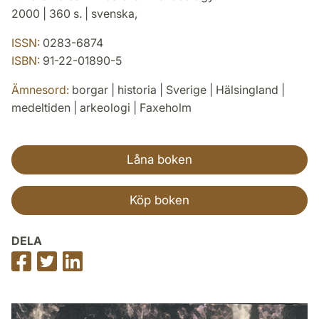
2000 | 360 s. | svenska,
ISSN:
0283-6874
ISBN:
91-22-01890-5
Ämnesord:
borgar | historia | Sverige | Hälsingland |
medeltiden | arkeologi | Faxeholm
Låna boken
Köp boken
DELA
Dela
Dela
Dela
på
på
på
Facebook
Twitter
LinkedIn