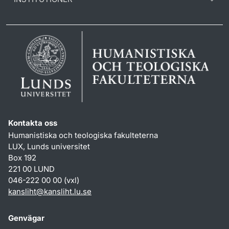
Kontakta oss
Humanistiska och teologiska fakulteterna
LUX, Lunds universitet
Box 192
221 00 LUND
046-222 00 00 (vxl)
kansliht
@
kansliht.lu
.
se
Genvägar