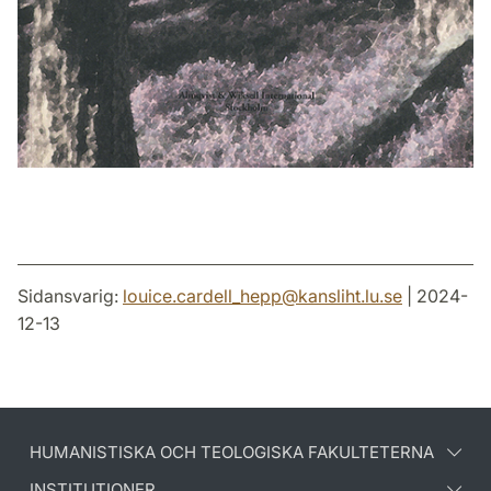
Sidansvarig:
louice.cardell_hepp
@
kansliht.lu
.
se
| 2024-
12-13
HUMANISTISKA OCH TEOLOGISKA FAKULTETERNA
INSTITUTIONER